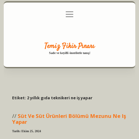
menüyü
Anasayfa
Gizlilik Politikası
Yasal Uyarı
aç
Hakkımızda
Temiz Fikir Pınarı
Sade ve keyifli önerilerle tanış!
Etiket:
2 yıllık gıda teknikeri ne iş yapar
Süt Ve Süt Ürünleri Bölümü Mezunu Ne Iş
Yapar
Tarih: Ekim 25, 2024