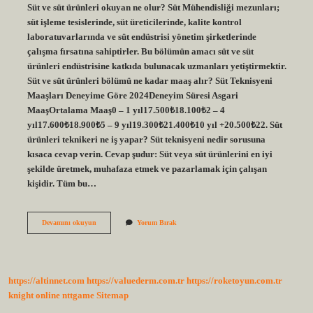
Süt ve süt ürünleri okuyan ne olur? Süt Mühendisliği mezunları;
süt işleme tesislerinde, süt üreticilerinde, kalite kontrol
laboratuvarlarında ve süt endüstrisi yönetim şirketlerinde
çalışma fırsatına sahiptirler. Bu bölümün amacı süt ve süt
ürünleri endüstrisine katkıda bulunacak uzmanları yetiştirmektir.
Süt ve süt ürünleri bölümü ne kadar maaş alır? Süt Teknisyeni
Maaşları Deneyime Göre 2024Deneyim Süresi Asgari
MaaşOrtalama Maaş0 – 1 yıl17.500₺18.100₺2 – 4
yıl17.600₺18.900₺5 – 9 yıl19.300₺21.400₺10 yıl +20.500₺22. Süt
ürünleri teknikeri ne iş yapar? Süt teknisyeni nedir sorusuna
kısaca cevap verin. Cevap şudur: Süt veya süt ürünlerini en iyi
şekilde üretmek, muhafaza etmek ve pazarlamak için çalışan
kişidir. Tüm bu…
Süt
Devamını okuyun
Yorum Bırak
Ve
Süt
Ürünleri
Bölümü
Mezunu
https://altinnet.com
https://valuederm.com.tr
https://roketoyun.com.tr
Ne
Iş
knight online
nttgame
Sitemap
Yapar