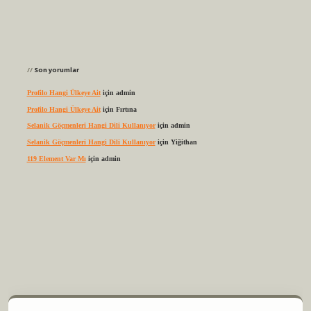
Son yorumlar
Profilo Hangi Ülkeye Ait
için
admin
Profilo Hangi Ülkeye Ait
için
Fırtına
Selanik Göçmenleri Hangi Dili Kullanıyor
için
admin
Selanik Göçmenleri Hangi Dili Kullanıyor
için
Yiğithan
119 Element Var Mı
için
admin
elexbet