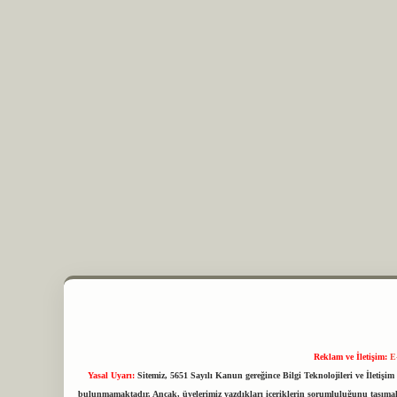
Reklam ve İletişim:
E
Yasal Uyarı:
Sitemiz, 5651 Sayılı Kanun gereğince Bilgi Teknolojileri ve İletiş
bulunmamaktadır. Ancak, üyelerimiz yazdıkları içeriklerin sorumluluğunu taşımakta