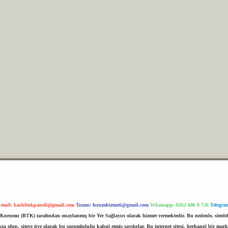
-mail:
backlinkpaneli@gmail.com
Teams:
forumhizmeti@gmail.com
Whatsapp: 0262 606 0 726
Telegra
im Kurumu (BTK) tarafından onaylanmış bir Yer Sağlayıcı olarak hizmet vermektedir. Bu nedenle, sited
 olup, siteye üye olarak bu sorumluluğu kabul etmiş sayılırlar. Bu internet sitesi, herhangi bir mark