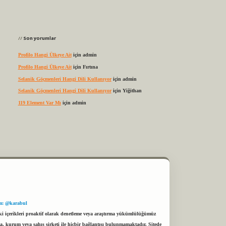
Son yorumlar
Profilo Hangi Ülkeye Ait
için
admin
Profilo Hangi Ülkeye Ait
için
Fırtına
Selanik Göçmenleri Hangi Dili Kullanıyor
için
admin
Selanik Göçmenleri Hangi Dili Kullanıyor
için
Yiğithan
119 Element Var Mı
için
admin
m: @karabul
eki içerikleri proaktif olarak denetleme veya araştırma yükümlülüğümüz
a, kurum veya şahıs şirketi ile hiçbir bağlantısı bulunmamaktadır. Sitede