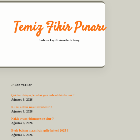
Temiz Fikir Pınarı
Sade ve keyifli önerilerle tanış!
Sidebar
t casino
ilbet yeni giriş
Betexper giriş adresi
betexper.xyz
m elexbet
Son Yazılar
Çekilen ihtiyaç kredisi geri iade edilebilir mi ?
Ağustos 9, 2026
Kuzu kellesi nasıl temizlenir ?
Ağustos 8, 2026
Nakit avans ödemezse ne olur ?
Ağustos 8, 2026
Evde bakım maaşı için gelir kriteri 2025 ?
Ağustos 6, 2026