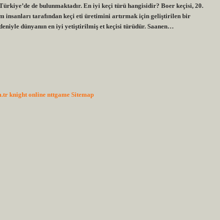
 Türkiye’de de bulunmaktadır. En iyi keçi türü hangisidir? Boer keçisi, 20.
insanları tarafından keçi eti üretimini artırmak için geliştirilen bir
eniyle dünyanın en iyi yetiştirilmiş et keçisi türüdür. Saanen…
.tr
knight online
nttgame
Sitemap