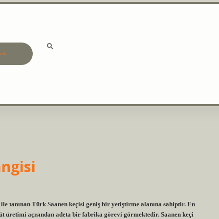
ızda
betci
vdcasino güncel giriş
ilbe
angisi
ile tanınan Türk Saanen keçisi geniş bir yetiştirme alanına sahiptir. En
 süt üretimi açısından adeta bir fabrika görevi görmektedir. Saanen keçi