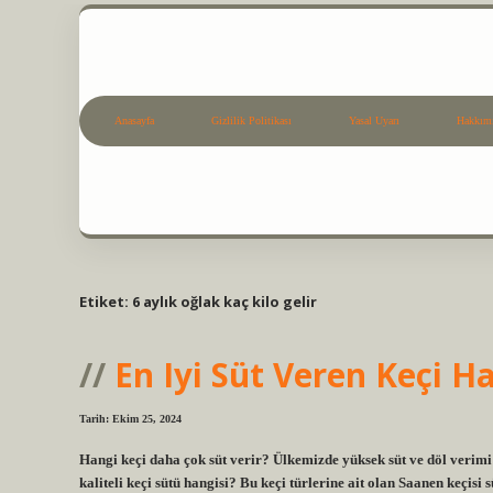
Anasayfa
Gizlilik Politikası
Yasal Uyarı
Hakkım
Etiket:
6 aylık oğlak kaç kilo gelir
En Iyi Süt Veren Keçi H
Tarih: Ekim 25, 2024
Hangi keçi daha çok süt verir? Ülkemizde yüksek süt ve döl verimi 
kaliteli keçi sütü hangisi? Bu keçi türlerine ait olan Saanen keçisi