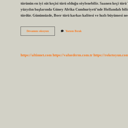
türünün en iyi süt keçisi türü olduğu söylenebilir. Saanen keçi türü
yüzyılın başlarında Güney Afrika Cumhuriyeti’nde Hollandalı bilim 
türdür. Günümüzde, Boer türü karkas kalitesi ve hızlı büyümesi ned
En
Devamını okuyun
Yorum Bırak
Iyi
Süt
Veren
Keçi
Hangisi
https://altinnet.com
https://valuederm.com.tr
https://roketoyun.com