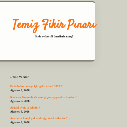
Temiz Fikir Pınarı
Sade ve keyifli önerilerle tanış!
Sidebar
lbet casino
ilbet yeni giriş
Betexper giriş adresi
betexper.xyz
m elexbet
Son Yazılar
Evde bakım maaşı için gelir kriteri 2025 ?
Ağustos 6, 2026
Kur’an-ı Kerim’de ilk ismi geçen peygamber kimdir ?
Ağustos 6, 2026
Aydaki ayak izi kimin ?
Ağustos 5, 2026
Arabanın hangi paket olduğu nasıl anlaşılır ?
Ağustos 4, 2026