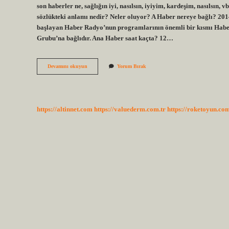
son haberler ne, sağlığın iyi, nasılsın, iyiyim, kardeşim, nasılsın
sözlükteki anlamı nedir? Neler oluyor? A Haber nereye bağlı? 2
başlayan Haber Radyo’nun programlarının önemli bir kısmı Haber 
Grubu’na bağlıdır. Ana Haber saat kaçta? 12…
Na
Devamını okuyun
Yorum Bırak
Haber
Ne
Demek
https://altinnet.com
https://valuederm.com.tr
https://roketoyun.com