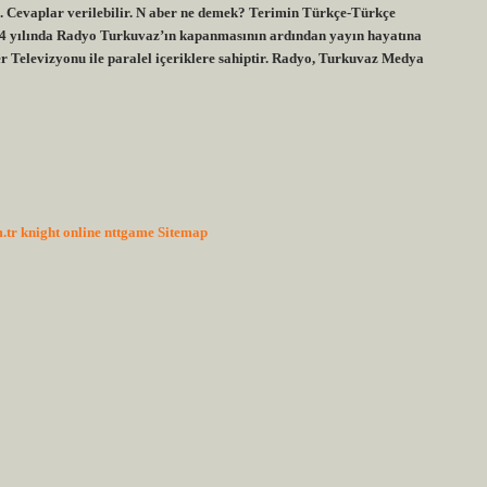
, vb. Cevaplar verilebilir. N aber ne demek? Terimin Türkçe-Türkçe
014 yılında Radyo Turkuvaz’ın kapanmasının ardından yayın hayatına
Televizyonu ile paralel içeriklere sahiptir. Radyo, Turkuvaz Medya
.tr
knight online
nttgame
Sitemap