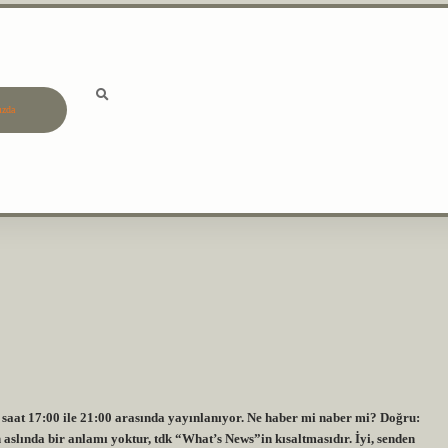
ızda
betci
vdcasino güncel giriş
i
 saat 17:00 ile 21:00 arasında yayınlanıyor. Ne haber mi naber mi? Doğru:
slında bir anlamı yoktur, tdk “What’s News”in kısaltmasıdır. İyi, senden