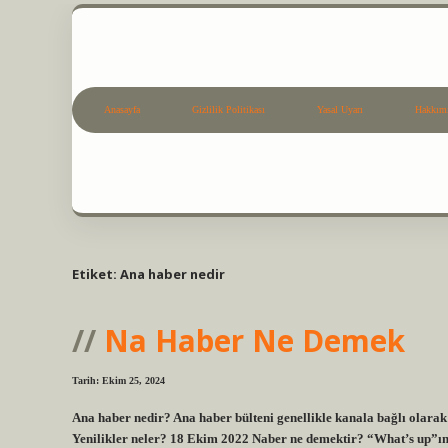
Anasayfa
Gizlilik Politikası
Yasal Uyarı
Hakkım
Etiket:
Ana haber nedir
Na Haber Ne Demek
Tarih: Ekim 25, 2024
Ana haber nedir? Ana haber bülteni genellikle kanala bağlı olarak
Yenilikler neler? 18 Ekim 2022 Naber ne demektir? “What’s up”ın a