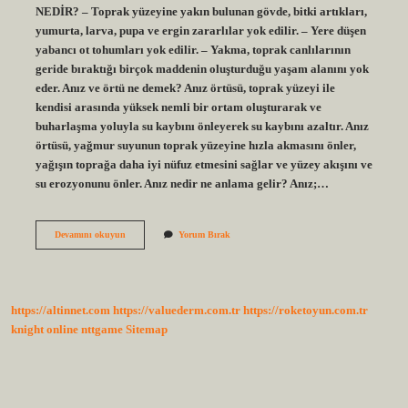
NEDİR? – Toprak yüzeyine yakın bulunan gövde, bitki artıkları,
yumurta, larva, pupa ve ergin zararlılar yok edilir. – Yere düşen
yabancı ot tohumları yok edilir. – Yakma, toprak canlılarının
geride bıraktığı birçok maddenin oluşturduğu yaşam alanını yok
eder. Anız ve örtü ne demek? Anız örtüsü, toprak yüzeyi ile
kendisi arasında yüksek nemli bir ortam oluşturarak ve
buharlaşma yoluyla su kaybını önleyerek su kaybını azaltır. Anız
örtüsü, yağmur suyunun toprak yüzeyine hızla akmasını önler,
yağışın toprağa daha iyi nüfuz etmesini sağlar ve yüzey akışını ve
su erozyonunu önler. Anız nedir ne anlama gelir? Anız;…
Anız
Devamını okuyun
Yorum Bırak
Örtüsü
Yakmak
Ne
Demek
https://altinnet.com
https://valuederm.com.tr
https://roketoyun.com.tr
knight online
nttgame
Sitemap