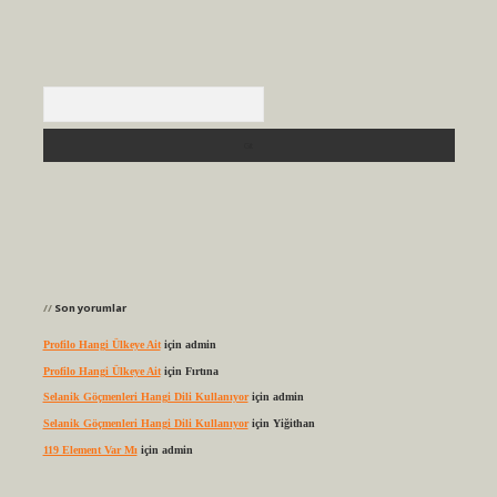
Arama
Son yorumlar
Profilo Hangi Ülkeye Ait
için
admin
Profilo Hangi Ülkeye Ait
için
Fırtına
Selanik Göçmenleri Hangi Dili Kullanıyor
için
admin
Selanik Göçmenleri Hangi Dili Kullanıyor
için
Yiğithan
119 Element Var Mı
için
admin