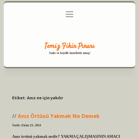
menüyü
Anasayfa
Gizlilik Politikası
Yasal Uyarı
aç
Hakkımızda
Temiz Fikir Pınarı
Sade ve keyifli önerilerle tanış!
Etiket:
Anız ne için yakılır
Anız Örtüsü Yakmak Ne Demek
Tarih: Ekim 23, 2024
Anız örtüsü yakmak nedir? YAKMA ÇALIŞMASININ AMACI