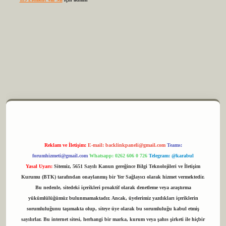
m elexbet
Reklam ve İletişim:
E-mail:
backlinkpaneli@gmail.com
Teams:
forumhizmeti@gmail.com
Whatsapp: 0262 606 0 726
Telegram: @karabul
Yasal Uyarı:
Sitemiz, 5651 Sayılı Kanun gereğince Bilgi Teknolojileri ve İletişim
Kurumu (BTK) tarafından onaylanmış bir Yer Sağlayıcı olarak hizmet vermektedir.
Bu nedenle, sitedeki içerikleri proaktif olarak denetleme veya araştırma
yükümlülüğümüz bulunmamaktadır. Ancak, üyelerimiz yazdıkları içeriklerin
sorumluluğunu taşımakta olup, siteye üye olarak bu sorumluluğu kabul etmiş
sayılırlar. Bu internet sitesi, herhangi bir marka, kurum veya şahıs şirketi ile hiçbir