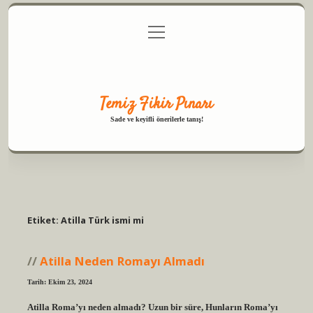
menüyü
Anasayfa
Gizlilik Politikası
Yasal Uyarı
aç
Hakkımızda
Temiz Fikir Pınarı
Sade ve keyifli önerilerle tanış!
Etiket:
Atilla Türk ismi mi
Atilla Neden Romayı Almadı
Tarih: Ekim 23, 2024
Atilla Roma’yı neden almadı? Uzun bir süre, Hunların Roma’yı