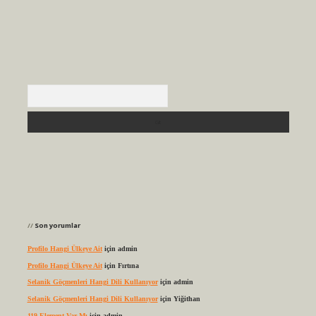
Arama
Son yorumlar
Profilo Hangi Ülkeye Ait
için
admin
Profilo Hangi Ülkeye Ait
için
Fırtına
Selanik Göçmenleri Hangi Dili Kullanıyor
için
admin
Selanik Göçmenleri Hangi Dili Kullanıyor
için
Yiğithan
119 Element Var Mı
için
admin