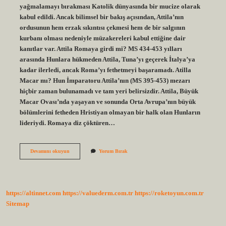
yağmalamayı bırakması Katolik dünyasında bir mucize olarak
kabul edildi. Ancak bilimsel bir bakış açısından, Attila’nın
ordusunun hem erzak sıkıntısı çekmesi hem de bir salgının
kurbanı olması nedeniyle müzakereleri kabul ettiğine dair
kanıtlar var. Attila Romaya girdi mi? MS 434-453 yılları
arasında Hunlara hükmeden Attila, Tuna’yı geçerek İtalya’ya
kadar ilerledi, ancak Roma’yı fethetmeyi başaramadı. Atilla
Macar mı? Hun İmparatoru Attila’nın (MS 395-453) mezarı
hiçbir zaman bulunamadı ve tam yeri belirsizdir. Attila, Büyük
Macar Ovası’nda yaşayan ve sonunda Orta Avrupa’nın büyük
bölümlerini fetheden Hristiyan olmayan bir halk olan Hunların
lideriydi. Romaya diz çöktüren…
Atilla
Devamını okuyun
Yorum Bırak
Neden
Romayı
Almadı
https://altinnet.com
https://valuederm.com.tr
https://roketoyun.com.tr
Sitemap