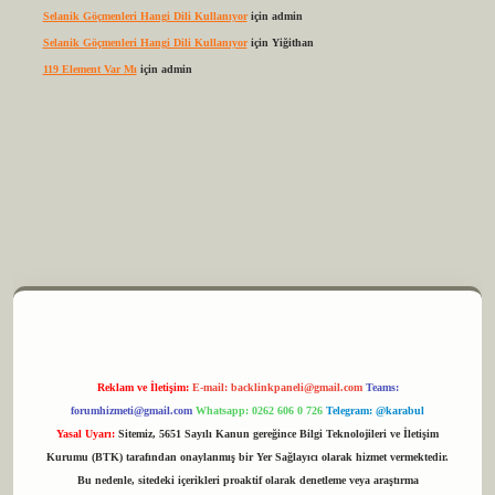
Selanik Göçmenleri Hangi Dili Kullanıyor
için
admin
Selanik Göçmenleri Hangi Dili Kullanıyor
için
Yiğithan
119 Element Var Mı
için
admin
m elexbet
Reklam ve İletişim:
E-mail:
backlinkpaneli@gmail.com
Teams:
forumhizmeti@gmail.com
Whatsapp: 0262 606 0 726
Telegram: @karabul
Yasal Uyarı:
Sitemiz, 5651 Sayılı Kanun gereğince Bilgi Teknolojileri ve İletişim
Kurumu (BTK) tarafından onaylanmış bir Yer Sağlayıcı olarak hizmet vermektedir.
Bu nedenle, sitedeki içerikleri proaktif olarak denetleme veya araştırma