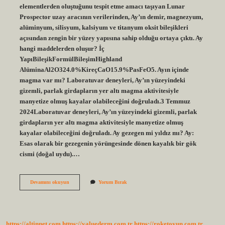
elementlerden oluştuğunu tespit etme amacı taşıyan Lunar
Prospector uzay aracının verilerinden, Ay’ın demir, magnezyum,
alüminyum, silisyum, kalsiyum ve titanyum oksit bileşikleri
açısından zengin bir yüzey yapısına sahip olduğu ortaya çıktı. Ay
hangi maddelerden oluşur? İç
YapıBileşikFormülBileşimHighland
AlüminaAl2O324.0%KireçCaO15.9%PasFeO5. Ayın içinde
magma var mı? Laboratuvar deneyleri, Ay’ın yüzeyindeki
gizemli, parlak girdapların yer altı magma aktivitesiyle
manyetize olmuş kayalar olabileceğini doğruladı.3 Temmuz
2024Laboratuvar deneyleri, Ay’ın yüzeyindeki gizemli, parlak
girdapların yer altı magma aktivitesiyle manyetize olmuş
kayalar olabileceğini doğruladı. Ay gezegen mi yıldız mı? Ay:
Esas olarak bir gezegenin yörüngesinde dönen kayalık bir gök
cismi (doğal uydu).…
Ayın
Devamını okuyun
Yorum Bırak
Elementi
Nedir
https://altinnet.com
https://valuederm.com.tr
https://roketoyun.com.tr