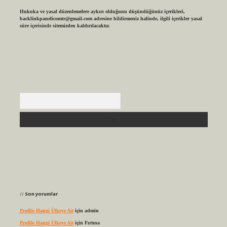
Hukuka ve yasal düzenlemelere aykırı olduğunu düşündüğünüz içerikleri,
backlinkpanelicomtr@gmail.com
adresine bildirmeniz halinde, ilgili içerikler yasal
süre içerisinde sitemizden kaldırılacaktır.
Arama
Son yorumlar
Profilo Hangi Ülkeye Ait
için
admin
Profilo Hangi Ülkeye Ait
için
Fırtına