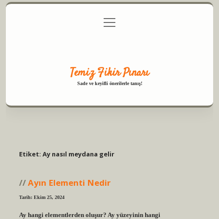
menüyü
Anasayfa
Gizlilik Politikası
Yasal Uyarı
aç
Hakkımızda
Temiz Fikir Pınarı
Sade ve keyifli önerilerle tanış!
Etiket:
Ay nasıl meydana gelir
Ayın Elementi Nedir
Tarih: Ekim 25, 2024
Ay hangi elementlerden oluşur? Ay yüzeyinin hangi