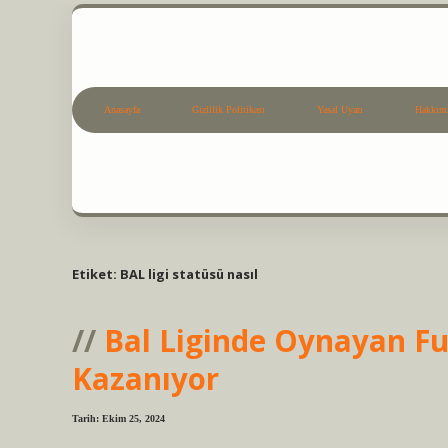
Anasayfa
Gizlilik Politikası
Yasal Uyarı
Hakkım
Etiket:
BAL ligi statüsü nasıl
Bal Liginde Oynayan Fu
Kazanıyor
Tarih: Ekim 25, 2024