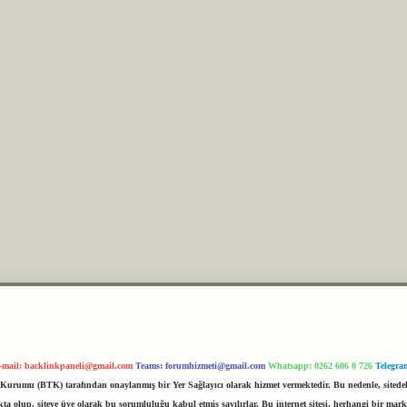
-mail:
backlinkpaneli@gmail.com
Teams:
forumhizmeti@gmail.com
Whatsapp: 0262 606 0 726
Telegra
im Kurumu (BTK) tarafından onaylanmış bir Yer Sağlayıcı olarak hizmet vermektedir. Bu nedenle, sited
 olup, siteye üye olarak bu sorumluluğu kabul etmiş sayılırlar. Bu internet sitesi, herhangi bir mark