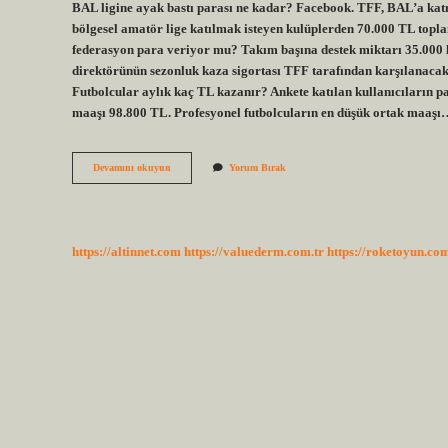
BAL ligine ayak bastı parası ne kadar? Facebook. TFF, BAL’a katı
bölgesel amatör lige katılmak isteyen kulüplerden 70.000 TL topla
federasyon para veriyor mu? Takım başına destek miktarı 35.000 l
direktörünün sezonluk kaza sigortası TFF tarafından karşılanacak
Futbolcular aylık kaç TL kazanır? Ankete katılan kullanıcıların p
maaşı 98.800 TL. Profesyonel futbolcuların en düşük ortak maaş
Bal
Devamını okuyun
Yorum Bırak
Liginde
Oynayan
Futbolcular
Ne
Kadar
https://altinnet.com
https://valuederm.com.tr
https://roketoyun.com
Kazanıyor