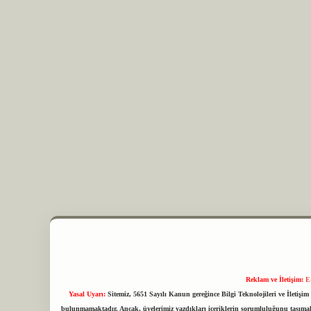
Reklam ve İletişim:
E
Yasal Uyarı:
Sitemiz, 5651 Sayılı Kanun gereğince Bilgi Teknolojileri ve İletiş
bulunmamaktadır. Ancak, üyelerimiz yazdıkları içeriklerin sorumluluğunu taşımakta