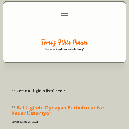
menüyü
Anasayfa
Gizlilik Politikası
Yasal Uyarı
aç
Hakkımızda
Temiz Fikir Pınarı
Sade ve keyifli önerilerle tanış!
Etiket:
BAL liginin üstü nedir
Bal Liginde Oynayan Futbolcular Ne
Kadar Kazanıyor
Tarih: Ekim 25, 2024