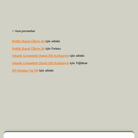
Son yorumlar
Profilo Hangi Ülkeye Ait
için
admin
Profilo Hangi Ülkeye Ait
için
Fırtına
Selanik Göçmenleri Hangi Dili Kullanıyor
için
admin
Selanik Göçmenleri Hangi Dili Kullanıyor
için
Yiğithan
119 Element Var Mı
için
admin
elexbet