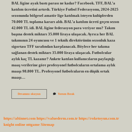
BAL ligine ayak bastı parası ne kadar? Facebook. TFF, BAL’a
katılım ücretini artırdı. Türkiye Futbol Federasyonu, 2024-2025
sezonunda bölgesel amatör lige katılmak isteyen kulüplerden
70.000 TL toplama kararı aldı. BAL’a katılım ücreti geçen sezon
42.000 TL idi. BAL ligine federasyon para veriyor mu? Takım
başına destek miktarı 35.000 liraya ulaşacak. Ayrıca her BAL
takımının 24 oyuncusu ve 1 teknik direktörünün sezonluk kaza
sigortası TFF tarafından karşılanacak. Böylece her takıma
sağlanan destek miktarı 35.000 liraya ulaşacak. Futbolcular
aylık kaç TL kazanır? Ankete katılan kullanıcıların paylaştığı
maaş verilerine göre profesyonel futbolcuların ortalama aylık
maaşı 98.800 TL. Profesyonel futbolcuların en düşük ortak
maaşı…
Bal
Devamını okuyun
Yorum Bırak
Liginde
Oynayan
Futbolcular
Ne
Kadar
https://altinnet.com
https://valuederm.com.tr
https://roketoyun.com.tr
Kazanıyor
knight online
nttgame
Sitemap