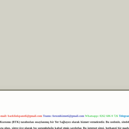
-mail:
backlinkpaneli@gmail.com
Teams:
forumhizmeti@gmail.com
Whatsapp: 0262 606 0 726
Telegra
im Kurumu (BTK) tarafından onaylanmış bir Yer Sağlayıcı olarak hizmet vermektedir. Bu nedenle, sited
 olup, siteye üye olarak bu sorumluluğu kabul etmiş sayılırlar. Bu internet sitesi, herhangi bir mark