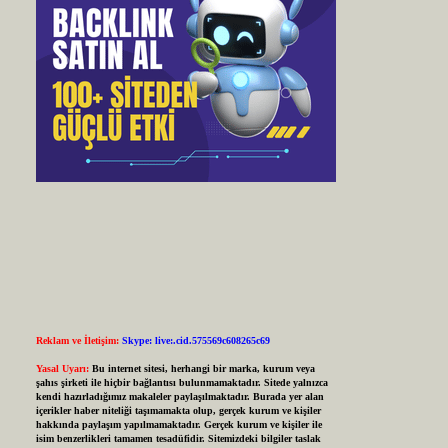
Reklam ve İletişim:
Skype: live:.cid.575569c608265c69
Yasal Uyarı:
Bu internet sitesi, herhangi bir marka, kurum veya
şahıs şirketi ile hiçbir bağlantısı bulunmamaktadır. Sitede yalnızca
kendi hazırladığımız makaleler paylaşılmaktadır. Burada yer alan
içerikler haber niteliği taşımamakta olup, gerçek kurum ve kişiler
hakkında paylaşım yapılmamaktadır. Gerçek kurum ve kişiler ile
isim benzerlikleri tamamen tesadüfidir. Sitemizdeki bilgiler taslak