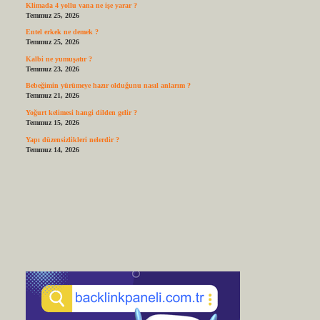
Klimada 4 yollu vana ne işe yarar ?
Temmuz 25, 2026
Entel erkek ne demek ?
Temmuz 25, 2026
Kalbi ne yumuşatır ?
Temmuz 23, 2026
Bebeğimin yürümeye hazır olduğunu nasıl anlarım ?
Temmuz 21, 2026
Yoğurt kelimesi hangi dilden gelir ?
Temmuz 15, 2026
Yapı düzensizlikleri nelerdir ?
Temmuz 14, 2026