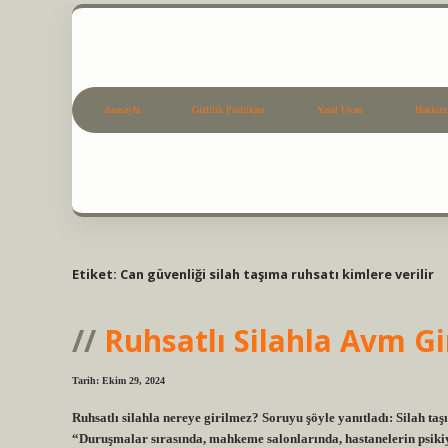
Anasayfa
Gizlilik Politikası
Yasal Uyarı
Hakkım
Etiket:
Can güvenliği silah taşıma ruhsatı kimlere verilir
Ruhsatlı Silahla Avm Gir
Tarih: Ekim 29, 2024
Ruhsatlı silahla nereye girilmez? Soruyu şöyle yanıtladı: Silah taş
“Duruşmalar sırasında, mahkeme salonlarında, hastanelerin psikiya