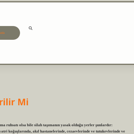
ızda
betci
vdcasino güncel giriş
ilb
ilir Mi
ıma ruhsatı olsa bile silah taşımanın yasak olduğu yerler şunlardır:
tri koğuşlarında, akıl hastanelerinde, cezaevlerinde ve tutukevlerinde ve