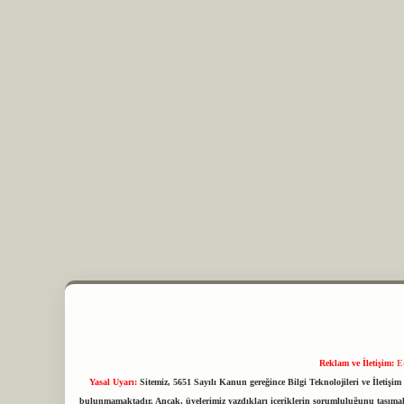
Reklam ve İletişim:
E
Yasal Uyarı:
Sitemiz, 5651 Sayılı Kanun gereğince Bilgi Teknolojileri ve İletiş
bulunmamaktadır. Ancak, üyelerimiz yazdıkları içeriklerin sorumluluğunu taşımakta