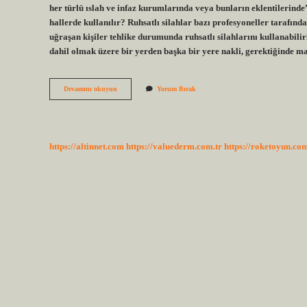
her türlü ıslah ve infaz kurumlarında veya bunların eklentilerinde”
hallerde kullanılır? Ruhsatlı silahlar bazı profesyoneller tarafınd
uğraşan kişiler tehlike durumunda ruhsatlı silahlarını kullanabilirl
dahil olmak üzere bir yerden başka bir yere nakli, gerektiğinde m
Ruhsatlı
Devamını okuyun
Yorum Bırak
Silahla
Avm
Girilir
Mi
https://altinnet.com
https://valuederm.com.tr
https://roketoyun.com