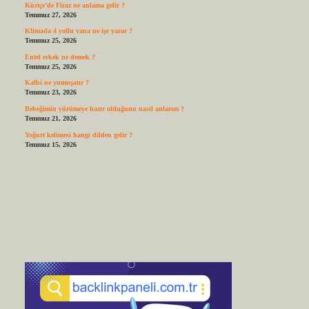
Kürtçe’de Firaz ne anlama gelir ?
Temmuz 27, 2026
Klimada 4 yollu vana ne işe yarar ?
Temmuz 25, 2026
Entel erkek ne demek ?
Temmuz 25, 2026
Kalbi ne yumuşatır ?
Temmuz 23, 2026
Bebeğimin yürümeye hazır olduğunu nasıl anlarım ?
Temmuz 21, 2026
Yoğurt kelimesi hangi dilden gelir ?
Temmuz 15, 2026