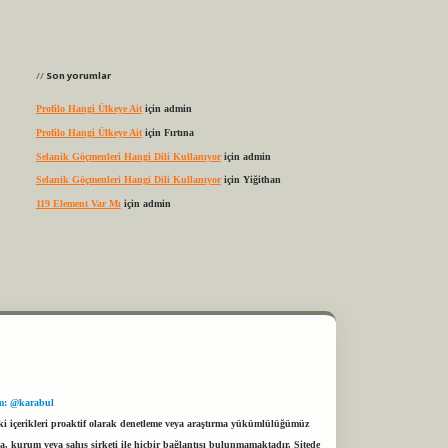
Son yorumlar
Profilo Hangi Ülkeye Ait
için
admin
Profilo Hangi Ülkeye Ait
için
Fırtına
Selanik Göçmenleri Hangi Dili Kullanıyor
için
admin
Selanik Göçmenleri Hangi Dili Kullanıyor
için
Yiğithan
119 Element Var Mı
için
admin
m: @karabul
eki içerikleri proaktif olarak denetleme veya araştırma yükümlülüğümüz
a, kurum veya şahıs şirketi ile hiçbir bağlantısı bulunmamaktadır. Sitede