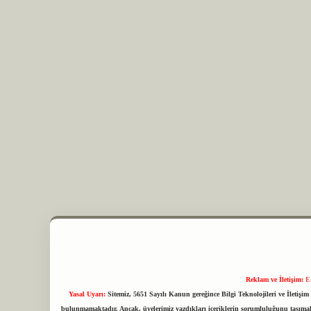
Reklam ve İletişim:
E
Yasal Uyarı:
Sitemiz, 5651 Sayılı Kanun gereğince Bilgi Teknolojileri ve İletiş
bulunmamaktadır. Ancak, üyelerimiz yazdıkları içeriklerin sorumluluğunu taşımakta