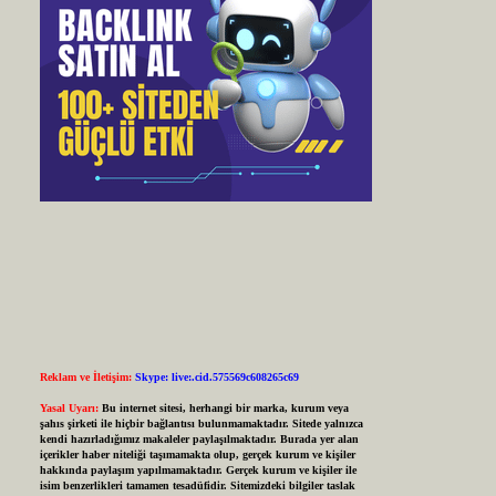
Reklam ve İletişim:
Skype: live:.cid.575569c608265c69
Yasal Uyarı:
Bu internet sitesi, herhangi bir marka, kurum veya
şahıs şirketi ile hiçbir bağlantısı bulunmamaktadır. Sitede yalnızca
kendi hazırladığımız makaleler paylaşılmaktadır. Burada yer alan
içerikler haber niteliği taşımamakta olup, gerçek kurum ve kişiler
hakkında paylaşım yapılmamaktadır. Gerçek kurum ve kişiler ile
isim benzerlikleri tamamen tesadüfidir. Sitemizdeki bilgiler taslak