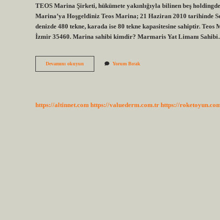
TEOS Marina Şirketi, hükümete yakınlığıyla bilinen beş holdingden
Marina’ya Hoşgeldiniz Teos Marina; 21 Haziran 2010 tarihinde Sef
denizde 480 tekne, karada ise 80 tekne kapasitesine sahiptir. Teos
İzmir 35460. Marina sahibi kimdir? Marmaris Yat Limanı Sahib
Sığacık
Devamını okuyun
Yorum Bırak
Marina
Kimin
https://altinnet.com
https://valuederm.com.tr
https://roketoyun.com