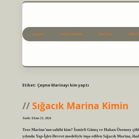
Anasayfa
Gizlilik Politikası
Yasal Uyarı
Hakkım
Etiket:
Çeşme Marinayı kim yaptı
Sığacık Marina Kimin
Tarih: Ekim 23, 2024
Teos Marina’nın sahibi kim? İzmirli Güneş ve Hakan Özensoy çift
yılında Yap-İşlet-Devret modeliyle inşa edilen Sığacık Marina, ih