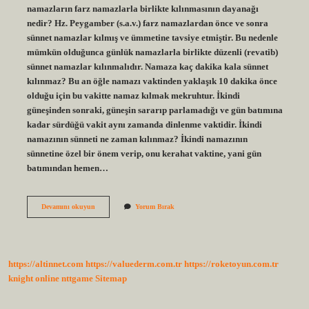
namazların farz namazlarla birlikte kılınmasının dayanağı
nedir? Hz. Peygamber (s.a.v.) farz namazlardan önce ve sonra
sünnet namazlar kılmış ve ümmetine tavsiye etmiştir. Bu nedenle
mümkün olduğunca günlük namazlarla birlikte düzenli (revatib)
sünnet namazlar kılınmalıdır. Namaza kaç dakika kala sünnet
kılınmaz? Bu an öğle namazı vaktinden yaklaşık 10 dakika önce
olduğu için bu vakitte namaz kılmak mekruhtur. İkindi
güneşinden sonraki, güneşin sararıp parlamadığı ve gün batımına
kadar sürdüğü vakit aynı zamanda dinlenme vaktidir. İkindi
namazının sünneti ne zaman kılınmaz? İkindi namazının
sünnetine özel bir önem verip, onu kerahat vaktine, yani gün
batımından hemen…
Ikindi
Devamını okuyun
Yorum Bırak
Namazı
Sünnet
Önce
Mi
Sonra
https://altinnet.com
https://valuederm.com.tr
https://roketoyun.com.tr
Mı
knight online
nttgame
Sitemap