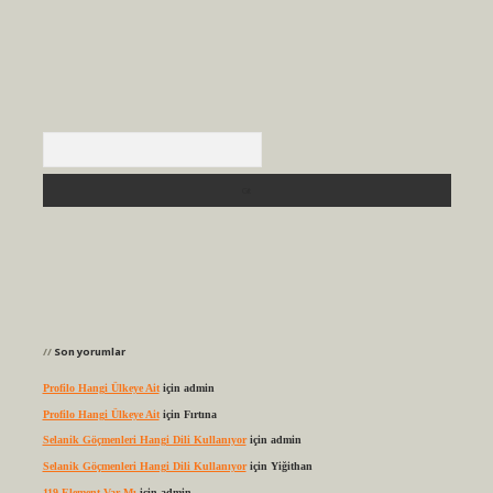
Arama
Son yorumlar
Profilo Hangi Ülkeye Ait
için
admin
Profilo Hangi Ülkeye Ait
için
Fırtına
Selanik Göçmenleri Hangi Dili Kullanıyor
için
admin
Selanik Göçmenleri Hangi Dili Kullanıyor
için
Yiğithan
119 Element Var Mı
için
admin