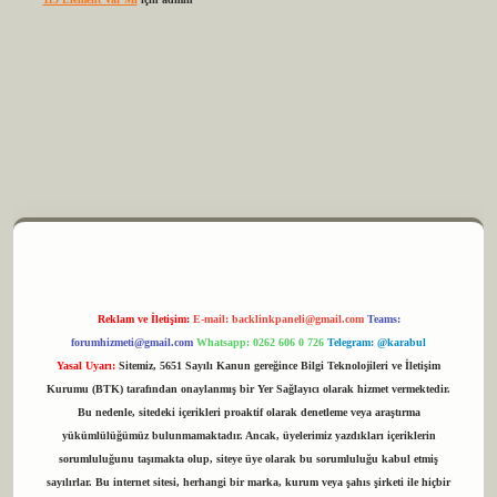
m elexbet
Reklam ve İletişim:
E-mail:
backlinkpaneli@gmail.com
Teams:
forumhizmeti@gmail.com
Whatsapp: 0262 606 0 726
Telegram: @karabul
Yasal Uyarı:
Sitemiz, 5651 Sayılı Kanun gereğince Bilgi Teknolojileri ve İletişim
Kurumu (BTK) tarafından onaylanmış bir Yer Sağlayıcı olarak hizmet vermektedir.
Bu nedenle, sitedeki içerikleri proaktif olarak denetleme veya araştırma
yükümlülüğümüz bulunmamaktadır. Ancak, üyelerimiz yazdıkları içeriklerin
sorumluluğunu taşımakta olup, siteye üye olarak bu sorumluluğu kabul etmiş
sayılırlar. Bu internet sitesi, herhangi bir marka, kurum veya şahıs şirketi ile hiçbir