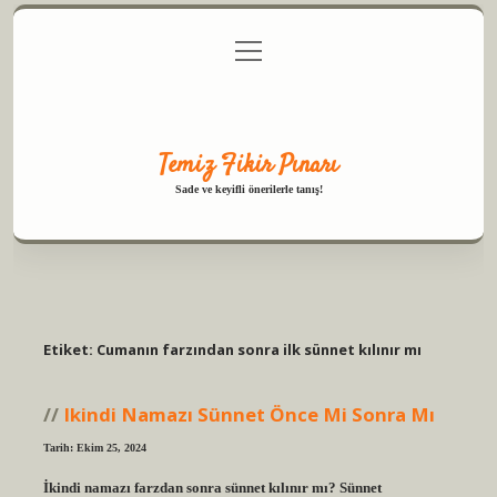
menüyü
Anasayfa
Gizlilik Politikası
Yasal Uyarı
aç
Hakkımızda
Temiz Fikir Pınarı
Sade ve keyifli önerilerle tanış!
Etiket:
Cumanın farzından sonra ilk sünnet kılınır mı
Ikindi Namazı Sünnet Önce Mi Sonra Mı
Tarih: Ekim 25, 2024
İkindi namazı farzdan sonra sünnet kılınır mı? Sünnet