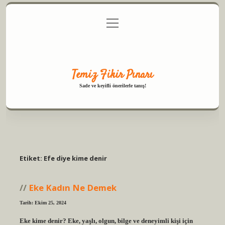
menüyü
Anasayfa
Gizlilik Politikası
Yasal Uyarı
aç
Hakkımızda
Temiz Fikir Pınarı
Sade ve keyifli önerilerle tanış!
Etiket:
Efe diye kime denir
Eke Kadın Ne Demek
Tarih: Ekim 25, 2024
Eke kime denir? Eke, yaşlı, olgun, bilge ve deneyimli kişi için