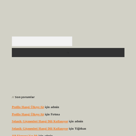
Arama
Son yorumlar
Profilo Hangi Ülkeye Ait
için
admin
Profilo Hangi Ülkeye Ait
için
Fırtına
Selanik Göçmenleri Hangi Dili Kullanıyor
için
admin
Selanik Göçmenleri Hangi Dili Kullanıyor
için
Yiğithan
119 Element Var Mı
için
admin