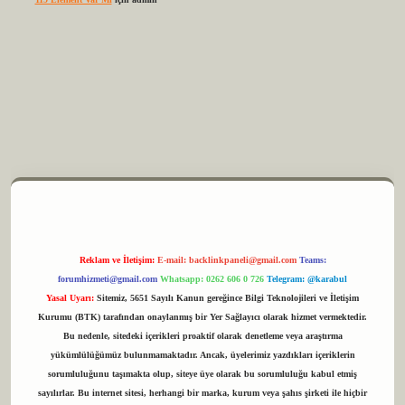
m elexbet
Reklam ve İletişim:
E-mail:
backlinkpaneli@gmail.com
Teams:
forumhizmeti@gmail.com
Whatsapp: 0262 606 0 726
Telegram: @karabul
Yasal Uyarı:
Sitemiz, 5651 Sayılı Kanun gereğince Bilgi Teknolojileri ve İletişim
Kurumu (BTK) tarafından onaylanmış bir Yer Sağlayıcı olarak hizmet vermektedir.
Bu nedenle, sitedeki içerikleri proaktif olarak denetleme veya araştırma
yükümlülüğümüz bulunmamaktadır. Ancak, üyelerimiz yazdıkları içeriklerin
sorumluluğunu taşımakta olup, siteye üye olarak bu sorumluluğu kabul etmiş
sayılırlar. Bu internet sitesi, herhangi bir marka, kurum veya şahıs şirketi ile hiçbir