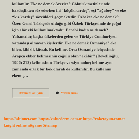
kullanılır. Eke ne demek Azerice? Göktürk metinlerinde
kardeşlikten söz ederken ini “küçük kardeş”, eçi “ağabey” ve eke
“kız kardeş” sözcükleri geçmektedir. Özbekce eke ne demek?
Özet: Genel Türkçede olduğu gibi Özbek Türkçesinde de çoğul
için +lär eki kullanılmaktadır. Ecnebi kadın ne demek?
Yabancılar, başka ülkelerden gelen ve Türkiye Cumhuriyeti
vatandaşı olmayan kişilerdir. Eke ne demek Osmaniye? eke:
bilen, kibirli, küstah. Bu kelime, Orta Osmaniye lehçesinde
Arapça ekber kelimesinin çoğulu olan “ekâbir” (Devellioğlu,
1996: 212) kelimesinin Türkçe versiyonudur; kelime aynı
zamanda ortak bir kök olarak da kullanılır. Bu kullanım,
ekemiş…
Eke
Devamını okuyun
Yorum Bırak
Kadın
Ne
Demek
https://altinnet.com
https://valuederm.com.tr
https://roketoyun.com.tr
knight online
nttgame
Sitemap