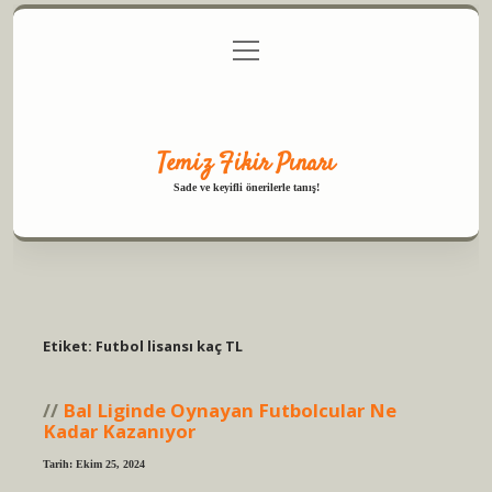
menüyü
Anasayfa
Gizlilik Politikası
Yasal Uyarı
aç
Hakkımızda
Temiz Fikir Pınarı
Sade ve keyifli önerilerle tanış!
Etiket:
Futbol lisansı kaç TL
Bal Liginde Oynayan Futbolcular Ne
Kadar Kazanıyor
Tarih: Ekim 25, 2024