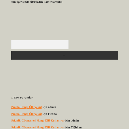
süre içerisinde sitemizden kaldırılacaktır.
Arama
Son yorumlar
Profilo Hangi Ülkeye Ait
için
admin
Profilo Hangi Ülkeye Ait
için
Fırtına
Selanik Göçmenleri Hangi Dili Kullanıyor
için
admin
Selanik Göçmenleri Hangi Dili Kullanıyor
için
Yiğithan