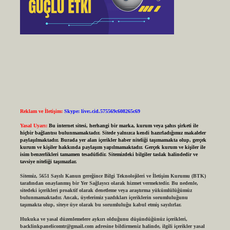
Reklam ve İletişim:
Skype: live:.cid.575569c608265c69
Yasal Uyarı:
Bu internet sitesi, herhangi bir marka, kurum veya şahıs şirketi ile
hiçbir bağlantısı bulunmamaktadır. Sitede yalnızca kendi hazırladığımız makaleler
paylaşılmaktadır. Burada yer alan içerikler haber niteliği taşımamakta olup, gerçek
kurum ve kişiler hakkında paylaşım yapılmamaktadır. Gerçek kurum ve kişiler ile
isim benzerlikleri tamamen tesadüfidir. Sitemizdeki bilgiler taslak halindedir ve
tavsiye niteliği taşımazlar.
Sitemiz, 5651 Sayılı Kanun gereğince Bilgi Teknolojileri ve İletişim Kurumu (BTK)
tarafından onaylanmış bir Yer Sağlayıcı olarak hizmet vermektedir. Bu nedenle,
sitedeki içerikleri proaktif olarak denetleme veya araştırma yükümlülüğümüz
bulunmamaktadır. Ancak, üyelerimiz yazdıkları içeriklerin sorumluluğunu
taşımakta olup, siteye üye olarak bu sorumluluğu kabul etmiş sayılırlar.
Hukuka ve yasal düzenlemelere aykırı olduğunu düşündüğünüz içerikleri,
backlinkpanelicomtr@gmail.com
adresine bildirmeniz halinde, ilgili içerikler yasal