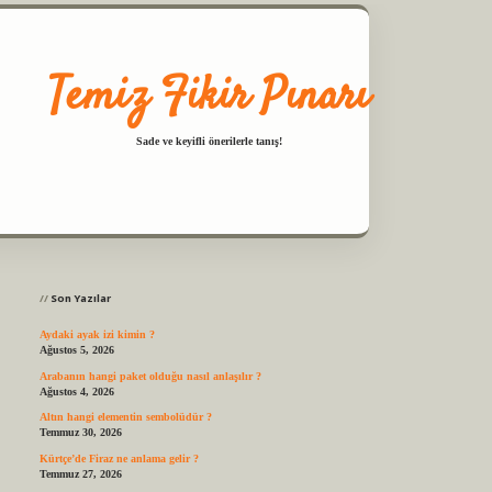
Temiz Fikir Pınarı
Sade ve keyifli önerilerle tanış!
Sidebar
et casino
ilbet yeni giriş
Betexper giriş adresi
betexper.xyz
m elexbet
Son Yazılar
Aydaki ayak izi kimin ?
Ağustos 5, 2026
Arabanın hangi paket olduğu nasıl anlaşılır ?
Ağustos 4, 2026
Altın hangi elementin sembolüdür ?
Temmuz 30, 2026
Kürtçe’de Firaz ne anlama gelir ?
Temmuz 27, 2026