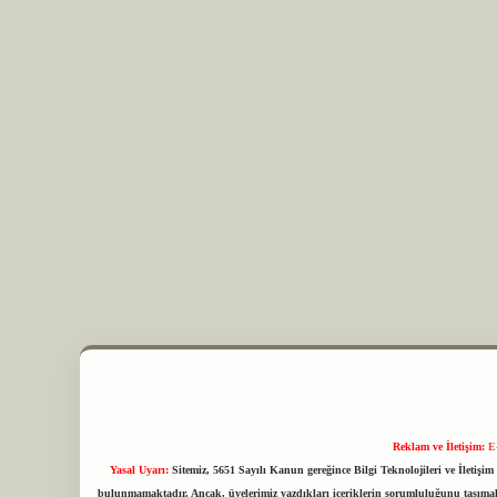
Reklam ve İletişim:
E
Yasal Uyarı:
Sitemiz, 5651 Sayılı Kanun gereğince Bilgi Teknolojileri ve İletiş
bulunmamaktadır. Ancak, üyelerimiz yazdıkları içeriklerin sorumluluğunu taşımakta