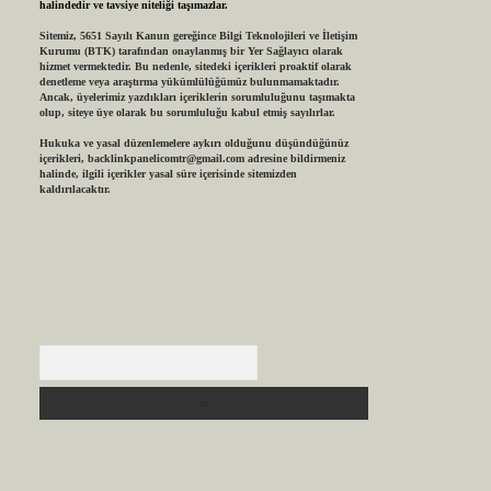
halindedir ve tavsiye niteliği taşımazlar.
Sitemiz, 5651 Sayılı Kanun gereğince Bilgi Teknolojileri ve İletişim
Kurumu (BTK) tarafından onaylanmış bir Yer Sağlayıcı olarak
hizmet vermektedir. Bu nedenle, sitedeki içerikleri proaktif olarak
denetleme veya araştırma yükümlülüğümüz bulunmamaktadır.
Ancak, üyelerimiz yazdıkları içeriklerin sorumluluğunu taşımakta
olup, siteye üye olarak bu sorumluluğu kabul etmiş sayılırlar.
Hukuka ve yasal düzenlemelere aykırı olduğunu düşündüğünüz
içerikleri,
backlinkpanelicomtr@gmail.com
adresine bildirmeniz
halinde, ilgili içerikler yasal süre içerisinde sitemizden
kaldırılacaktır.
Arama