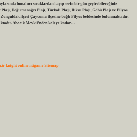
ylarında bunaltıcı sıcaklardan kaçıp serin bir gün geçirebileceğiniz
Plajı, Değirmenağzı Plajı, Türkali Plajı, Ilıksu Plajı, Göbü Plajı ve Filyos
? Zonguldak ilçesi Çaycuma ilçesine bağlı Filyos beldesinde bulunmaktadır.
maktadır. Abacık Mevkii’nden kaleye kadar…
.tr
knight online
nttgame
Sitemap