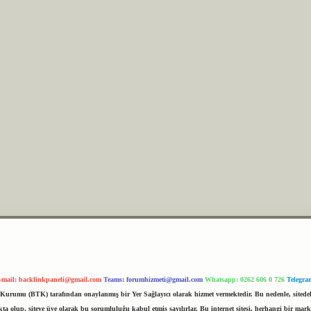
-mail:
backlinkpaneli@gmail.com
Teams:
forumhizmeti@gmail.com
Whatsapp: 0262 606 0 726
Telegra
im Kurumu (BTK) tarafından onaylanmış bir Yer Sağlayıcı olarak hizmet vermektedir. Bu nedenle, sited
 olup, siteye üye olarak bu sorumluluğu kabul etmiş sayılırlar. Bu internet sitesi, herhangi bir mark