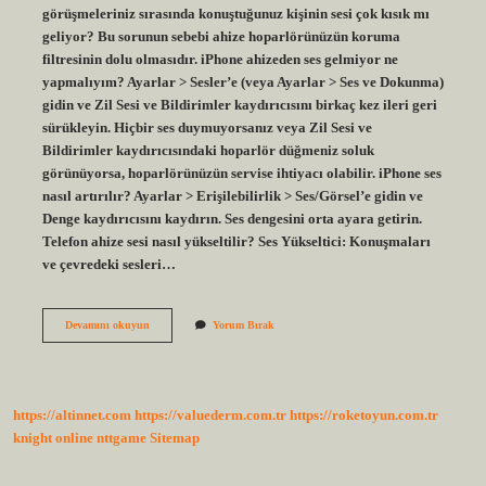
görüşmeleriniz sırasında konuştuğunuz kişinin sesi çok kısık mı
geliyor? Bu sorunun sebebi ahize hoparlörünüzün koruma
filtresinin dolu olmasıdır. iPhone ahizeden ses gelmiyor ne
yapmalıyım? Ayarlar > Sesler’e (veya Ayarlar > Ses ve Dokunma)
gidin ve Zil Sesi ve Bildirimler kaydırıcısını birkaç kez ileri geri
sürükleyin. Hiçbir ses duymuyorsanız veya Zil Sesi ve
Bildirimler kaydırıcısındaki hoparlör düğmeniz soluk
görünüyorsa, hoparlörünüzün servise ihtiyacı olabilir. iPhone ses
nasıl artırılır? Ayarlar > Erişilebilirlik > Ses/Görsel’e gidin ve
Denge kaydırıcısını kaydırın. Ses dengesini orta ayara getirin.
Telefon ahize sesi nasıl yükseltilir? Ses Yükseltici: Konuşmaları
ve çevredeki sesleri…
Ahize
Devamını okuyun
Yorum Bırak
Sesi
Nasıl
Yükseltilir
Iphone
https://altinnet.com
https://valuederm.com.tr
https://roketoyun.com.tr
knight online
nttgame
Sitemap