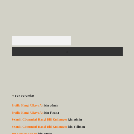
Arama
Son yorumlar
Profilo Hangi Ülkeye Ait
için
admin
Profilo Hangi Ülkeye Ait
için
Fırtına
Selanik Göçmenleri Hangi Dili Kullanıyor
için
admin
Selanik Göçmenleri Hangi Dili Kullanıyor
için
Yiğithan
119 Element Var Mı
için
admin