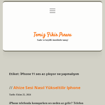
menüyü
Anasayfa
Gizlilik Politikası
Yasal Uyarı
aç
Hakkımızda
Temiz Fikir Pınarı
Sade ve keyifli önerilerle tanış!
Etiket:
İPhone 11 ses az çıkıyor ne yapmalıyım
Ahize Sesi Nasıl Yükseltilir Iphone
Tarih: Ekim 25, 2024
iPhone telefonda konuşurken ses neden az gelir? Telefon