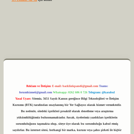
z
m elexbet
Reklam ve İletişim:
E-mail:
backlinkpaneli@gmail.com
Teams:
forumhizmeti@gmail.com
Whatsapp: 0262 606 0 726
Telegram: @karabul
Yasal Uyarı:
Sitemiz, 5651 Sayılı Kanun gereğince Bilgi Teknolojileri ve İletişim
Kurumu (BTK) tarafından onaylanmış bir Yer Sağlayıcı olarak hizmet vermektedir.
Bu nedenle, sitedeki içerikleri proaktif olarak denetleme veya araştırma
yükümlülüğümüz bulunmamaktadır. Ancak, üyelerimiz yazdıkları içeriklerin
sorumluluğunu taşımakta olup, siteye üye olarak bu sorumluluğu kabul etmiş
sayılırlar. Bu internet sitesi, herhangi bir marka, kurum veya şahıs şirketi ile hiçbir