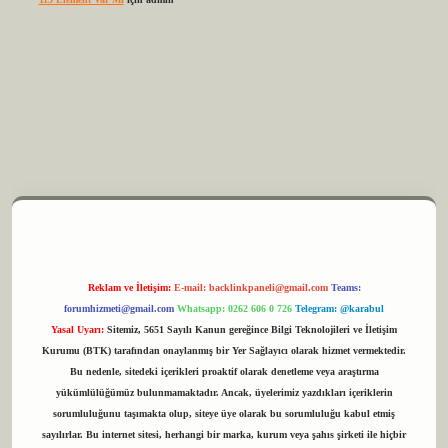
 elexbet
Reklam ve İletişim:
E-mail:
backlinkpaneli@gmail.com
Teams:
forumhizmeti@gmail.com
Whatsapp: 0262 606 0 726
Telegram: @karabul
Yasal Uyarı:
Sitemiz, 5651 Sayılı Kanun gereğince Bilgi Teknolojileri ve İletişim
Kurumu (BTK) tarafından onaylanmış bir Yer Sağlayıcı olarak hizmet vermektedir.
Bu nedenle, sitedeki içerikleri proaktif olarak denetleme veya araştırma
yükümlülüğümüz bulunmamaktadır. Ancak, üyelerimiz yazdıkları içeriklerin
sorumluluğunu taşımakta olup, siteye üye olarak bu sorumluluğu kabul etmiş
sayılırlar. Bu internet sitesi, herhangi bir marka, kurum veya şahıs şirketi ile hiçbir