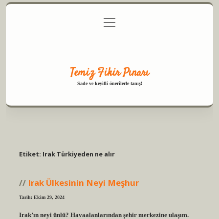
menüyü
Anasayfa
Gizlilik Politikası
Yasal Uyarı
aç
Hakkımızda
Temiz Fikir Pınarı
Sade ve keyifli önerilerle tanış!
Etiket:
Irak Türkiyeden ne alır
Irak Ülkesinin Neyi Meşhur
Tarih: Ekim 29, 2024
Irak’ın neyi ünlü? Havaalanlarından şehir merkezine ulaşım.