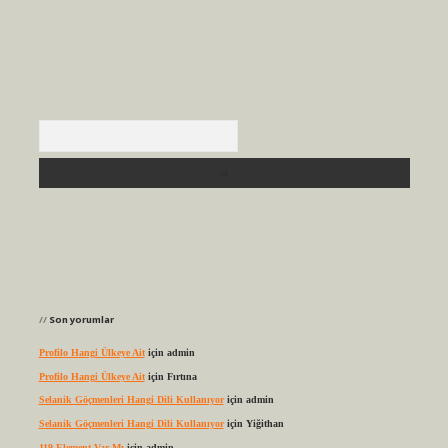
Arama
Son yorumlar
Profilo Hangi Ülkeye Ait
için
admin
Profilo Hangi Ülkeye Ait
için
Fırtına
Selanik Göçmenleri Hangi Dili Kullanıyor
için
admin
Selanik Göçmenleri Hangi Dili Kullanıyor
için
Yiğithan
119 Element Var Mı
için
admin