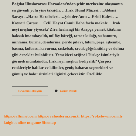
Bağdat Uluslararası Havaalanı’ndan şehir merkezine ulaşmanın
en güvenli yolu yine taksidir. …Irak Ulusal Müzesi. …Abbasi
Sarayı …Hatra Harabeleri. …Şehitler Anıtı …Erbil Kalesi. …
Kayseri Çarşısı …Celil Hayat Camii.Daha fazla makale… Irak
neyi meşhur yiyecek? Zira herhangi bir Arapça yemek kitabına
baksak imambayıldı, milföy böreği, tartar kulağı, su hamuru,
mıhlama, burma, dondurma, perde pilavı, tulum, paşa, işkembe,
basma, kulbastı, kavurma, taskebab, tavuk göğsü, sütlaç ve dolma
gibi örnekler bulabiliriz. Yemekleri orijinal Türkçe isimleriyle
görmek mümkündür. Irak neyi meşhur hediyelik? Çarpıcı
renkleriyle halılar ve kilimler, geniş baharat seçenekleri ve
gümüş ve bakır ürünleri ilginizi çekecektir. Özellikle…
Irak
Devamını okuyun
Yorum Bırak
Ülkesinin
Neyi
Meşhur
https://altinnet.com
https://valuederm.com.tr
https://roketoyun.com.tr
knight online
nttgame
Sitemap