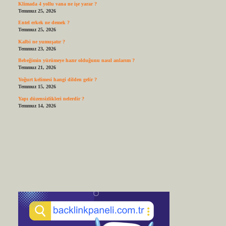
Klimada 4 yollu vana ne işe yarar ?
Temmuz 25, 2026
Entel erkek ne demek ?
Temmuz 25, 2026
Kalbi ne yumuşatır ?
Temmuz 23, 2026
Bebeğimin yürümeye hazır olduğunu nasıl anlarım ?
Temmuz 21, 2026
Yoğurt kelimesi hangi dilden gelir ?
Temmuz 15, 2026
Yapı düzensizlikleri nelerdir ?
Temmuz 14, 2026