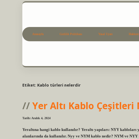
Anasayfa
Gizlilik Politikası
Yasal Uyarı
Hakkım
Etiket:
Kablo türleri nelerdir
Yer Altı Kablo Çeşitleri
Tarih: Aralık 4, 2024
Yeraltına hangi kablo kullanılır? Yeraltı yapıları: NYY kabloları 
alanlarında da kullanılır. Nyy ve NYM kablo nedir? NYM ve NYY k