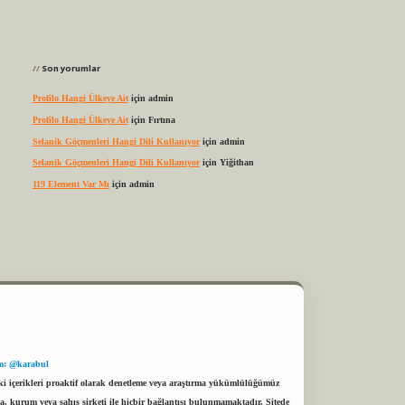
Son yorumlar
Profilo Hangi Ülkeye Ait
için
admin
Profilo Hangi Ülkeye Ait
için
Fırtına
Selanik Göçmenleri Hangi Dili Kullanıyor
için
admin
Selanik Göçmenleri Hangi Dili Kullanıyor
için
Yiğithan
119 Element Var Mı
için
admin
m: @karabul
eki içerikleri proaktif olarak denetleme veya araştırma yükümlülüğümüz
a, kurum veya şahıs şirketi ile hiçbir bağlantısı bulunmamaktadır. Sitede