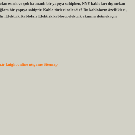
 olan esnek ve çok katmanlı bir yapıya sahipken, NYY kabloları dış mekan
ğlam bir yapıya sahiptir. Kablo türleri nelerdir? Bu kabloların özellikleri,
ir. Elektrik Kabloları Elektrik kablosu, elektrik akımını iletmek için
.tr
knight online
nttgame
Sitemap