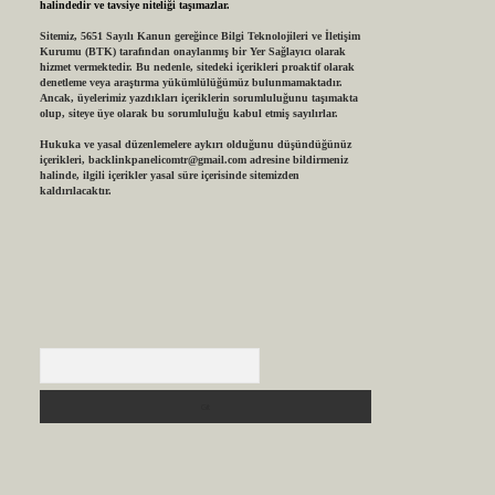
halindedir ve tavsiye niteliği taşımazlar.
Sitemiz, 5651 Sayılı Kanun gereğince Bilgi Teknolojileri ve İletişim
Kurumu (BTK) tarafından onaylanmış bir Yer Sağlayıcı olarak
hizmet vermektedir. Bu nedenle, sitedeki içerikleri proaktif olarak
denetleme veya araştırma yükümlülüğümüz bulunmamaktadır.
Ancak, üyelerimiz yazdıkları içeriklerin sorumluluğunu taşımakta
olup, siteye üye olarak bu sorumluluğu kabul etmiş sayılırlar.
Hukuka ve yasal düzenlemelere aykırı olduğunu düşündüğünüz
içerikleri,
backlinkpanelicomtr@gmail.com
adresine bildirmeniz
halinde, ilgili içerikler yasal süre içerisinde sitemizden
kaldırılacaktır.
Arama