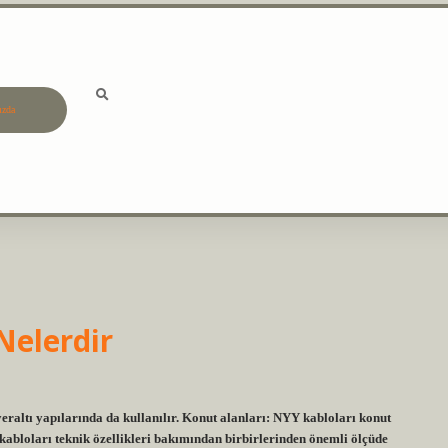
ızda
betci
vdcasino güncel giriş
ilb
 Nelerdir
yeraltı yapılarında da kullanılır. Konut alanları: NYY kabloları konut
abloları teknik özellikleri bakımından birbirlerinden önemli ölçüde