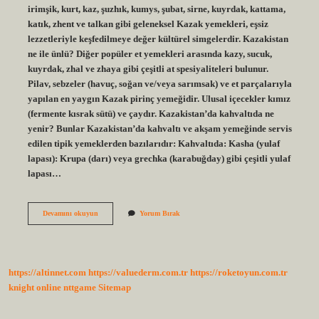
irimşik, kurt, kaz, şuzhık, kumys, şubat, sirne, kuyrdak, kattama,
katık, zhent ve talkan gibi geleneksel Kazak yemekleri, eşsiz
lezzetleriyle keşfedilmeye değer kültürel simgelerdir. Kazakistan
ne ile ünlü? Diğer popüler et yemekleri arasında kazy, sucuk,
kuyrdak, zhal ve zhaya gibi çeşitli at spesiyaliteleri bulunur.
Pilav, sebzeler (havuç, soğan ve/veya sarımsak) ve et parçalarıyla
yapılan en yaygın Kazak pirinç yemeğidir. Ulusal içecekler kımız
(fermente kısrak sütü) ve çaydır. Kazakistan’da kahvaltıda ne
yenir? Bunlar Kazakistan’da kahvaltı ve akşam yemeğinde servis
edilen tipik yemeklerden bazılarıdır: Kahvaltıda: Kasha (yulaf
lapası): Krupa (darı) veya grechka (karabuğday) gibi çeşitli yulaf
lapası…
Kazakistanın
Devamını okuyun
Yorum Bırak
En
Meşhur
Yemeği
Nedir
https://altinnet.com
https://valuederm.com.tr
https://roketoyun.com.tr
knight online
nttgame
Sitemap