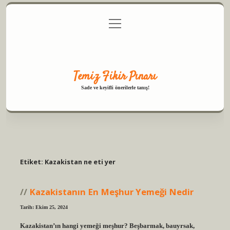
menüyü
Anasayfa
Gizlilik Politikası
Yasal Uyarı
aç
Hakkımızda
Temiz Fikir Pınarı
Sade ve keyifli önerilerle tanış!
Etiket:
Kazakistan ne eti yer
Kazakistanın En Meşhur Yemeği Nedir
Tarih: Ekim 25, 2024
Kazakistan’ın hangi yemeği meşhur? Beşbarmak, bauyrsak,