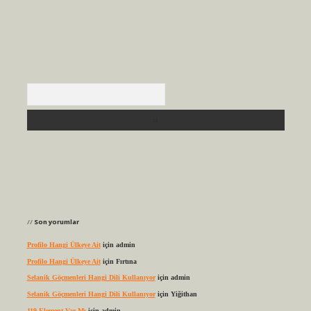
Arama
Son yorumlar
Profilo Hangi Ülkeye Ait
için
admin
Profilo Hangi Ülkeye Ait
için
Fırtına
Selanik Göçmenleri Hangi Dili Kullanıyor
için
admin
Selanik Göçmenleri Hangi Dili Kullanıyor
için
Yiğithan
119 Element Var Mı
için
admin