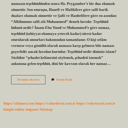
namazın teşehhüdünden sonra Hz. Peygamber’e bir dua okumak
sünnettir. Son oturuşta, Hanefi ve Malikilere göre salli barik
duaları okumak sünnettir ve Şafii ve Hanbelilere göre en azından
“Allāhumme salli alâ Muhammed” demek farzdır. Teşehhüd
hükmü nedir? İmam Ebu Yusuf ve Muhammed’e göre namaz,
teşehhüd (tahiyyat okumaya yetecek kadar) süresi kadar
oturularak unsurları bakımından tamamlanır. O kişi selâm
vermese veya gönüllü olarak namaza karşı gelmese bile namazı
geçerlidir ancak farzdan kurtulur. Teşehhüd nedir dinimiz islam?
Sözlükte “şehadet kelimesini söylemek, şehadeti istemek”
anlamına gelen teşehhüt, dini bir kavram olarak her namaz…
Teşehhüd
Devamını okuyun
Yorum Bırak
Farz
Mıdır
https://altinnet.com
https://valuederm.com.tr
https://roketoyun.com.tr
knight online
nttgame
Sitemap