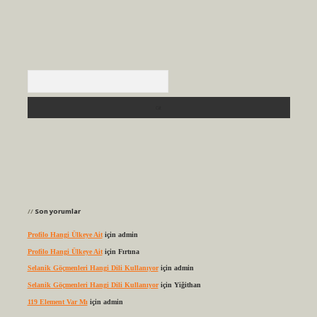
Arama
Son yorumlar
Profilo Hangi Ülkeye Ait
için
admin
Profilo Hangi Ülkeye Ait
için
Fırtına
Selanik Göçmenleri Hangi Dili Kullanıyor
için
admin
Selanik Göçmenleri Hangi Dili Kullanıyor
için
Yiğithan
119 Element Var Mı
için
admin