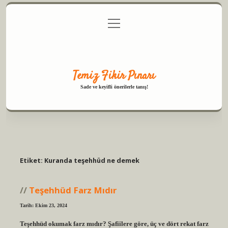
menüyü
Anasayfa
Gizlilik Politikası
Yasal Uyarı
aç
Hakkımızda
Temiz Fikir Pınarı
Sade ve keyifli önerilerle tanış!
Etiket:
Kuranda teşehhüd ne demek
Teşehhüd Farz Mıdır
Tarih: Ekim 23, 2024
Teşehhüd okumak farz mıdır? Şafiilere göre, üç ve dört rekat farz