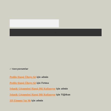
Arama
Son yorumlar
Profilo Hangi Ülkeye Ait
için
admin
Profilo Hangi Ülkeye Ait
için
Fırtına
Selanik Göçmenleri Hangi Dili Kullanıyor
için
admin
Selanik Göçmenleri Hangi Dili Kullanıyor
için
Yiğithan
119 Element Var Mı
için
admin