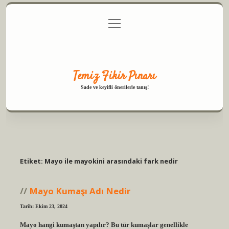
menüyü
Anasayfa
Gizlilik Politikası
Yasal Uyarı
aç
Hakkımızda
Temiz Fikir Pınarı
Sade ve keyifli önerilerle tanış!
Etiket:
Mayo ile mayokini arasındaki fark nedir
Mayo Kumaşı Adı Nedir
Tarih: Ekim 23, 2024
Mayo hangi kumaştan yapılır? Bu tür kumaşlar genellikle