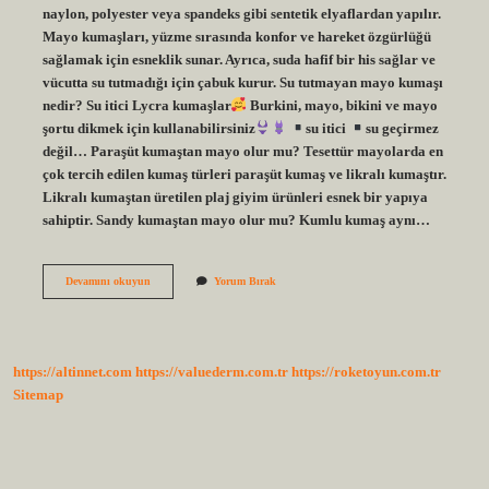
naylon, polyester veya spandeks gibi sentetik elyaflardan yapılır.
Mayo kumaşları, yüzme sırasında konfor ve hareket özgürlüğü
sağlamak için esneklik sunar. Ayrıca, suda hafif bir his sağlar ve
vücutta su tutmadığı için çabuk kurur. Su tutmayan mayo kumaşı
nedir? Su itici Lycra kumaşlar
Burkini, mayo, bikini ve mayo
şortu dikmek için kullanabilirsiniz
su itici
su geçirmez
değil… Paraşüt kumaştan mayo olur mu? Tesettür mayolarda en
çok tercih edilen kumaş türleri paraşüt kumaş ve likralı kumaştır.
Likralı kumaştan üretilen plaj giyim ürünleri esnek bir yapıya
sahiptir. Sandy kumaştan mayo olur mu? Kumlu kumaş aynı…
Mayo
Devamını okuyun
Yorum Bırak
Kumaşı
Adı
Nedir
https://altinnet.com
https://valuederm.com.tr
https://roketoyun.com.tr
Sitemap