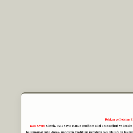
Reklam ve İletişim:
E
Yasal Uyarı:
Sitemiz, 5651 Sayılı Kanun gereğince Bilgi Teknolojileri ve İletiş
bulunmamaktadır. Ancak, üyelerimiz yazdıkları içeriklerin sorumluluğunu taşımakta