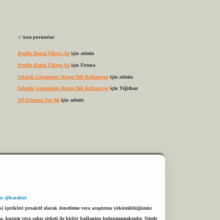
Son yorumlar
Profilo Hangi Ülkeye Ait
için
admin
Profilo Hangi Ülkeye Ait
için
Fırtına
Selanik Göçmenleri Hangi Dili Kullanıyor
için
admin
Selanik Göçmenleri Hangi Dili Kullanıyor
için
Yiğithan
119 Element Var Mı
için
admin
m: @karabul
eki içerikleri proaktif olarak denetleme veya araştırma yükümlülüğümüz
a, kurum veya şahıs şirketi ile hiçbir bağlantısı bulunmamaktadır. Sitede