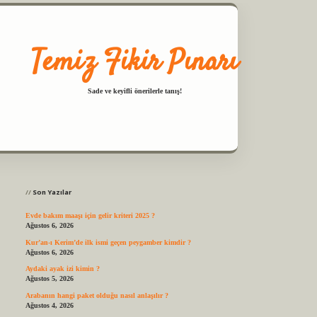
Temiz Fikir Pınarı
Sade ve keyifli önerilerle tanış!
Sidebar
et casino
ilbet yeni giriş
Betexper giriş adresi
betexper.xyz
m elexbet
Son Yazılar
Evde bakım maaşı için gelir kriteri 2025 ?
Ağustos 6, 2026
Kur’an-ı Kerim’de ilk ismi geçen peygamber kimdir ?
Ağustos 6, 2026
Aydaki ayak izi kimin ?
Ağustos 5, 2026
Arabanın hangi paket olduğu nasıl anlaşılır ?
Ağustos 4, 2026