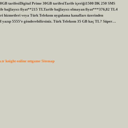
 30GB tarifesiDigital Prime 30GB tarifesiTarife içeriği1500 DK 250 SMS
e bağlayıcı fiyat**215 TLTarife bağlayıcı olmayan fiyat***376,82 TL4
eri hizmetleri veya Türk Telekom uygulama kanalları üzerinden
 yazıp 5555’e gönderebilirsiniz. Türk Telekom 35 GB kaç TL? Süper…
.tr
knight online
nttgame
Sitemap