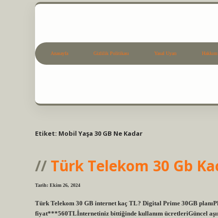
Anasayfa
Gizlilik Politikası
Yasal Uyarı
Hakkım
Etiket:
Mobil Yaşa 30 GB Ne Kadar
Türk Telekom 30 Gb Kac
Tarih: Ekim 26, 2024
Türk Telekom 30 GB internet kaç TL? Digital Prime 30GB planıP
fiyat***560TLİnternetiniz bittiğinde kullanım ücretleriGüncel aşım