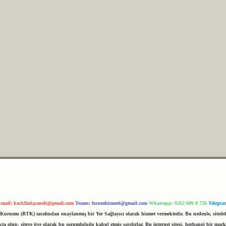
-mail:
backlinkpaneli@gmail.com
Teams:
forumhizmeti@gmail.com
Whatsapp: 0262 606 0 726
Telegra
im Kurumu (BTK) tarafından onaylanmış bir Yer Sağlayıcı olarak hizmet vermektedir. Bu nedenle, sited
 olup, siteye üye olarak bu sorumluluğu kabul etmiş sayılırlar. Bu internet sitesi, herhangi bir mark