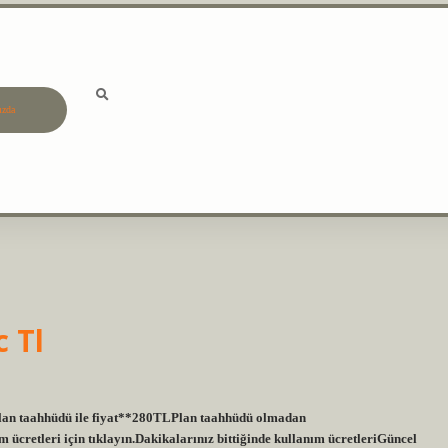
ızda
betci
vdcasino güncel giriş
ilb
 Tl
lan taahhüdü ile fiyat**280TLPlan taahhüdü olmadan
 ücretleri için tıklayın.Dakikalarınız bittiğinde kullanım ücretleriGüncel