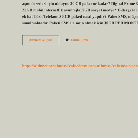
aşım ücretleri için tıklayın. 30 GB paket ne kadar? Digital Prime
25GB mobil internetEk avantajlar5GB sosyal medya* E-dergiTarif
ek hat Türk Telekom 30 GB paketi nasıl yapılır? Paket SMS, müşt
sunulmaktadır. Paketi SMS ile satın almak için 30GB PER MONTH
Türk
Devamını okuyun
Yorum Bırak
Telekom
30
Gb
Kac
Tl
https://altinnet.com
https://valuederm.com.tr
https://roketoyun.com