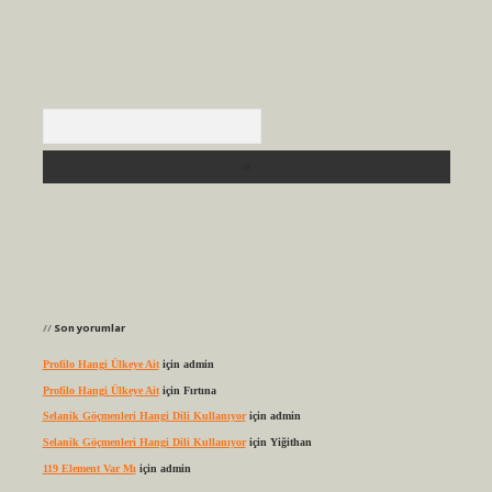
Arama
Son yorumlar
Profilo Hangi Ülkeye Ait
için
admin
Profilo Hangi Ülkeye Ait
için
Fırtına
Selanik Göçmenleri Hangi Dili Kullanıyor
için
admin
Selanik Göçmenleri Hangi Dili Kullanıyor
için
Yiğithan
119 Element Var Mı
için
admin