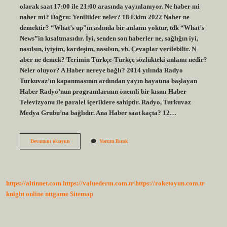
olarak saat 17:00 ile 21:00 arasında yayınlanıyor. Ne haber mi
naber mi? Doğru: Yenilikler neler? 18 Ekim 2022 Naber ne
demektir? “What’s up”ın aslında bir anlamı yoktur, tdk “What’s
News”in kısaltmasıdır. İyi, senden son haberler ne, sağlığın iyi,
nasılsın, iyiyim, kardeşim, nasılsın, vb. Cevaplar verilebilir. N
aber ne demek? Terimin Türkçe-Türkçe sözlükteki anlamı nedir?
Neler oluyor? A Haber nereye bağlı? 2014 yılında Radyo
Turkuvaz’ın kapanmasının ardından yayın hayatına başlayan
Haber Radyo’nun programlarının önemli bir kısmı Haber
Televizyonu ile paralel içeriklere sahiptir. Radyo, Turkuvaz
Medya Grubu’na bağlıdır. Ana Haber saat kaçta? 12…
Na
Devamını okuyun
Yorum Bırak
Haber
Ne
Demek
https://altinnet.com
https://valuederm.com.tr
https://roketoyun.com.tr
knight online
nttgame
Sitemap