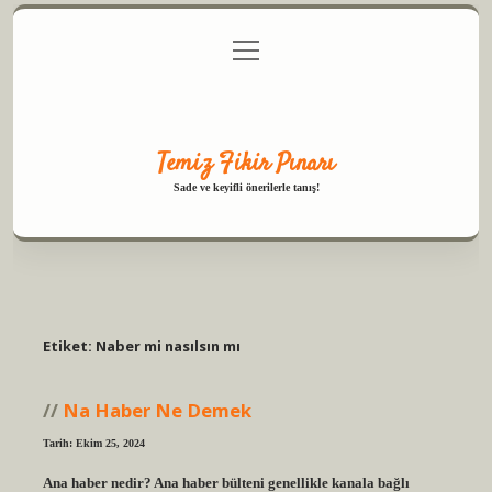
menüyü
Anasayfa
Gizlilik Politikası
Yasal Uyarı
aç
Hakkımızda
Temiz Fikir Pınarı
Sade ve keyifli önerilerle tanış!
Etiket:
Naber mi nasılsın mı
Na Haber Ne Demek
Tarih: Ekim 25, 2024
Ana haber nedir? Ana haber bülteni genellikle kanala bağlı