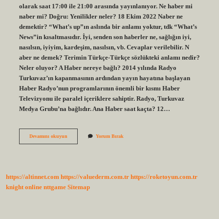
olarak saat 17:00 ile 21:00 arasında yayınlanıyor. Ne haber mi
naber mi? Doğru: Yenilikler neler? 18 Ekim 2022 Naber ne
demektir? “What’s up”ın aslında bir anlamı yoktur, tdk “What’s
News”in kısaltmasıdır. İyi, senden son haberler ne, sağlığın iyi,
nasılsın, iyiyim, kardeşim, nasılsın, vb. Cevaplar verilebilir. N
aber ne demek? Terimin Türkçe-Türkçe sözlükteki anlamı nedir?
Neler oluyor? A Haber nereye bağlı? 2014 yılında Radyo
Turkuvaz’ın kapanmasının ardından yayın hayatına başlayan
Haber Radyo’nun programlarının önemli bir kısmı Haber
Televizyonu ile paralel içeriklere sahiptir. Radyo, Turkuvaz
Medya Grubu’na bağlıdır. Ana Haber saat kaçta? 12…
Na
Devamını okuyun
Yorum Bırak
Haber
Ne
Demek
https://altinnet.com
https://valuederm.com.tr
https://roketoyun.com.tr
knight online
nttgame
Sitemap