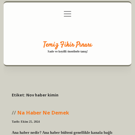
menüyü
Anasayfa
Gizlilik Politikası
Yasal Uyarı
aç
Hakkımızda
Temiz Fikir Pınarı
Sade ve keyifli önerilerle tanış!
Etiket:
Nov haber kimin
Na Haber Ne Demek
Tarih: Ekim 25, 2024
Ana haber nedir? Ana haber bülteni genellikle kanala bağlı