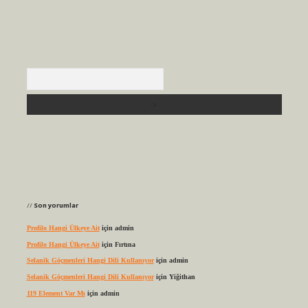
Arama
Son yorumlar
Profilo Hangi Ülkeye Ait
için
admin
Profilo Hangi Ülkeye Ait
için
Fırtına
Selanik Göçmenleri Hangi Dili Kullanıyor
için
admin
Selanik Göçmenleri Hangi Dili Kullanıyor
için
Yiğithan
119 Element Var Mı
için
admin