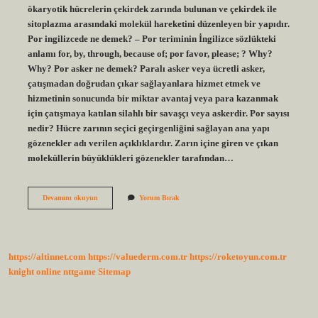
ökaryotik hücrelerin çekirdek zarında bulunan ve çekirdek ile
sitoplazma arasındaki molekül hareketini düzenleyen bir yapıdır.
Por ingilizcede ne demek? – Por teriminin İngilizce sözlükteki
anlamı for, by, through, because of; por favor, please; ? Why?
Why? Por asker ne demek? Paralı asker veya ücretli asker,
çatışmadan doğrudan çıkar sağlayanlara hizmet etmek ve
hizmetinin sonucunda bir miktar avantaj veya para kazanmak
için çatışmaya katılan silahlı bir savaşçı veya askerdir. Por sayısı
nedir? Hücre zarının seçici geçirgenliğini sağlayan ana yapı
gözenekler adı verilen açıklıklardır. Zarın içine giren ve çıkan
moleküllerin büyüklükleri gözenekler tarafından…
Por
Devamını okuyun
Yorum Bırak
Açılımı
Nedir
https://altinnet.com
https://valuederm.com.tr
https://roketoyun.com.tr
knight online
nttgame
Sitemap