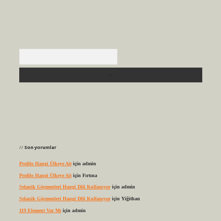
Arama
Son yorumlar
Profilo Hangi Ülkeye Ait
için
admin
Profilo Hangi Ülkeye Ait
için
Fırtına
Selanik Göçmenleri Hangi Dili Kullanıyor
için
admin
Selanik Göçmenleri Hangi Dili Kullanıyor
için
Yiğithan
119 Element Var Mı
için
admin