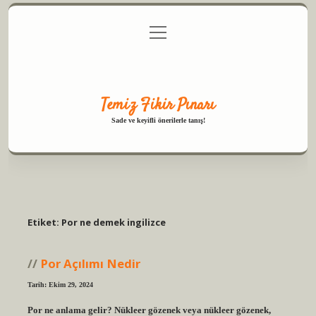
menüyü
Anasayfa
Gizlilik Politikası
Yasal Uyarı
aç
Hakkımızda
Temiz Fikir Pınarı
Sade ve keyifli önerilerle tanış!
Etiket:
Por ne demek ingilizce
Por Açılımı Nedir
Tarih: Ekim 29, 2024
Por ne anlama gelir? Nükleer gözenek veya nükleer gözenek,