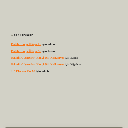
Son yorumlar
Profilo Hangi Ülkeye Ait
için
admin
Profilo Hangi Ülkeye Ait
için
Fırtına
Selanik Göçmenleri Hangi Dili Kullanıyor
için
admin
Selanik Göçmenleri Hangi Dili Kullanıyor
için
Yiğithan
119 Element Var Mı
için
admin
elexbet