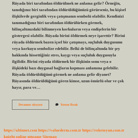
Rüyada biri tarafından öldürülmek ne anlama gelir? Örneğin,
tanıdığınız biri tarafından öldürüldüğünüzü görürseniz, bu kişisel
ilişkilerde gerginlik veya çatışmanın sembolü olabilir. Kendinizi
tanımadığınız biri tarafından öldürülürken görmek,
bilinçaltınızdaki bilinmeyen korkuların veya endişelerin bir
göstergesi olabilir. Rüyada birini öldürmek neye işarettir? Birini
rüyada öldürmek bazen içsel bir çatışmayı, suçluluk duygusunu
veya korkuyu sembolize edebilir. Belki de bilinçaltında bir şey
hakkında hissettiğiniz stres, kaygı veya suçluluk duygusuyla
ilgilidir. Birini rüyada öldürmek bir ilişkinin sonu veya o
ilişkideki bazı duygusal bağların kopması anlamına gelebilir.
Rüyada öldürüldüğünü görmek ne anlama gelir diyanet?
Rüyasında öldürüldüğünü gören kimse, uzun ömürlü olur ve çok
hayır, para ve…
Öldürdüğünü
Devamını okuyun
Yorum Bırak
Görmek
Ne
Anlama
Gelir
https://altinnet.com
https://valuederm.com.tr
https://roketoyun.com.tr
knight online
nttgame
Sitemap