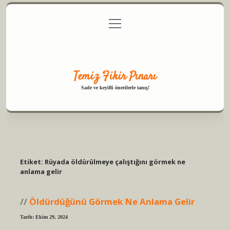
menüyü
Anasayfa
Gizlilik Politikası
Yasal Uyarı
aç
Hakkımızda
Temiz Fikir Pınarı
Sade ve keyifli önerilerle tanış!
Etiket:
Rüyada öldürülmeye çalıştığını görmek ne
anlama gelir
Öldürdüğünü Görmek Ne Anlama Gelir
Tarih: Ekim 29, 2024