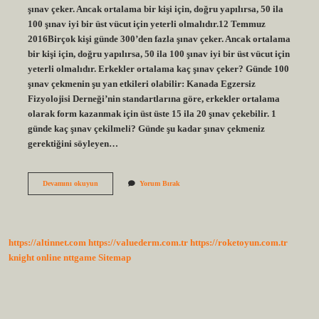
şınav çeker. Ancak ortalama bir kişi için, doğru yapılırsa, 50 ila
100 şınav iyi bir üst vücut için yeterli olmalıdır.12 Temmuz
2016Birçok kişi günde 300’den fazla şınav çeker. Ancak ortalama
bir kişi için, doğru yapılırsa, 50 ila 100 şınav iyi bir üst vücut için
yeterli olmalıdır. Erkekler ortalama kaç şınav çeker? Günde 100
şınav çekmenin şu yan etkileri olabilir: Kanada Egzersiz
Fizyolojisi Derneği’nin standartlarına göre, erkekler ortalama
olarak form kazanmak için üst üste 15 ila 20 şınav çekebilir. 1
günde kaç şınav çekilmeli? Günde şu kadar şınav çekmeniz
gerektiğini söyleyen…
Normal
Devamını okuyun
Yorum Bırak
Bir
Erkek
Kaç
Şınav
Çekebilir
https://altinnet.com
https://valuederm.com.tr
https://roketoyun.com.tr
knight online
nttgame
Sitemap