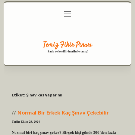
menüyü
Anasayfa
Gizlilik Politikası
Yasal Uyarı
aç
Hakkımızda
Temiz Fikir Pınarı
Sade ve keyifli önerilerle tanış!
Etiket:
Şınav kas yapar mı
Normal Bir Erkek Kaç Şınav Çekebilir
Tarih: Ekim 29, 2024
Normal biri kaç şınav çeker? Birçok kişi günde 300’den fazla