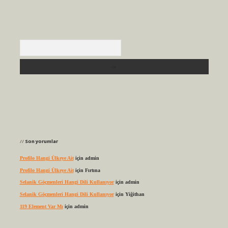
Arama
Son yorumlar
Profilo Hangi Ülkeye Ait
için
admin
Profilo Hangi Ülkeye Ait
için
Fırtına
Selanik Göçmenleri Hangi Dili Kullanıyor
için
admin
Selanik Göçmenleri Hangi Dili Kullanıyor
için
Yiğithan
119 Element Var Mı
için
admin