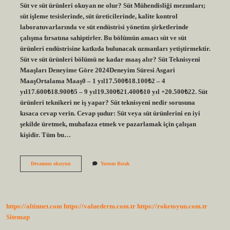
Süt ve süt ürünleri okuyan ne olur? Süt Mühendisliği mezunları;
süt işleme tesislerinde, süt üreticilerinde, kalite kontrol
laboratuvarlarında ve süt endüstrisi yönetim şirketlerinde
çalışma fırsatına sahiptirler. Bu bölümün amacı süt ve süt
ürünleri endüstrisine katkıda bulunacak uzmanları yetiştirmektir.
Süt ve süt ürünleri bölümü ne kadar maaş alır? Süt Teknisyeni
Maaşları Deneyime Göre 2024Deneyim Süresi Asgari
MaaşOrtalama Maaş0 – 1 yıl17.500₺18.100₺2 – 4
yıl17.600₺18.900₺5 – 9 yıl19.300₺21.400₺10 yıl +20.500₺22. Süt
ürünleri teknikeri ne iş yapar? Süt teknisyeni nedir sorusuna
kısaca cevap verin. Cevap şudur: Süt veya süt ürünlerini en iyi
şekilde üretmek, muhafaza etmek ve pazarlamak için çalışan
kişidir. Tüm bu…
Süt
Devamını okuyun
Yorum Bırak
Ve
Süt
Ürünleri
Bölümü
Mezunu
https://altinnet.com
https://valuederm.com.tr
https://roketoyun.com.tr
Ne
Iş
Sitemap
Yapar