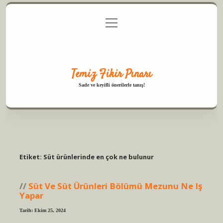
menüyü
Anasayfa
Gizlilik Politikası
Yasal Uyarı
aç
Hakkımızda
Temiz Fikir Pınarı
Sade ve keyifli önerilerle tanış!
Etiket:
Süt ürünlerinde en çok ne bulunur
Süt Ve Süt Ürünleri Bölümü Mezunu Ne Iş
Yapar
Tarih: Ekim 25, 2024