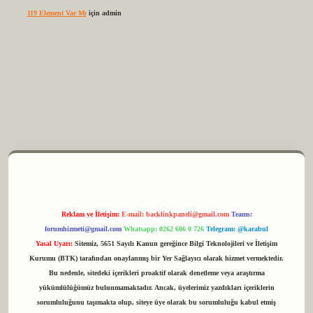
119 Element Var Mı
için
admin
m elexbet
Reklam ve İletişim:
E-mail:
backlinkpaneli@gmail.com
Teams:
forumhizmeti@gmail.com
Whatsapp: 0262 606 0 726
Telegram: @karabul
Yasal Uyarı:
Sitemiz, 5651 Sayılı Kanun gereğince Bilgi Teknolojileri ve İletişim
Kurumu (BTK) tarafından onaylanmış bir Yer Sağlayıcı olarak hizmet vermektedir.
Bu nedenle, sitedeki içerikleri proaktif olarak denetleme veya araştırma
yükümlülüğümüz bulunmamaktadır. Ancak, üyelerimiz yazdıkları içeriklerin
sorumluluğunu taşımakta olup, siteye üye olarak bu sorumluluğu kabul etmiş