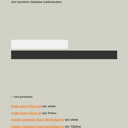
süre içerisinde sitemizden kaldırılacaktır.
Arama
Son yorumlar
Profilo Hangi Ülkeye Ait
için
admin
Profilo Hangi Ülkeye Ait
için
Fırtına
Selanik Göçmenleri Hangi Dili Kullanıyor
için
admin
Selanik Göçmenleri Hangi Dili Kullanıyor
için
Yiğithan