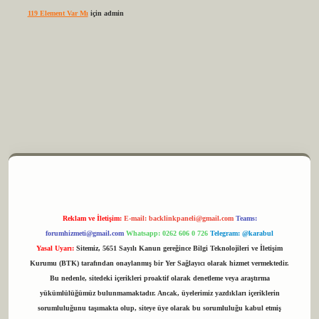
119 Element Var Mı
için
admin
m elexbet
Reklam ve İletişim:
E-mail:
backlinkpaneli@gmail.com
Teams:
forumhizmeti@gmail.com
Whatsapp: 0262 606 0 726
Telegram: @karabul
Yasal Uyarı:
Sitemiz, 5651 Sayılı Kanun gereğince Bilgi Teknolojileri ve İletişim
Kurumu (BTK) tarafından onaylanmış bir Yer Sağlayıcı olarak hizmet vermektedir.
Bu nedenle, sitedeki içerikleri proaktif olarak denetleme veya araştırma
yükümlülüğümüz bulunmamaktadır. Ancak, üyelerimiz yazdıkları içeriklerin
sorumluluğunu taşımakta olup, siteye üye olarak bu sorumluluğu kabul etmiş