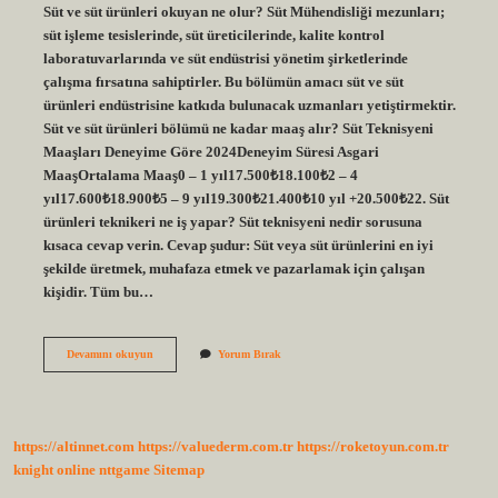
Süt ve süt ürünleri okuyan ne olur? Süt Mühendisliği mezunları;
süt işleme tesislerinde, süt üreticilerinde, kalite kontrol
laboratuvarlarında ve süt endüstrisi yönetim şirketlerinde
çalışma fırsatına sahiptirler. Bu bölümün amacı süt ve süt
ürünleri endüstrisine katkıda bulunacak uzmanları yetiştirmektir.
Süt ve süt ürünleri bölümü ne kadar maaş alır? Süt Teknisyeni
Maaşları Deneyime Göre 2024Deneyim Süresi Asgari
MaaşOrtalama Maaş0 – 1 yıl17.500₺18.100₺2 – 4
yıl17.600₺18.900₺5 – 9 yıl19.300₺21.400₺10 yıl +20.500₺22. Süt
ürünleri teknikeri ne iş yapar? Süt teknisyeni nedir sorusuna
kısaca cevap verin. Cevap şudur: Süt veya süt ürünlerini en iyi
şekilde üretmek, muhafaza etmek ve pazarlamak için çalışan
kişidir. Tüm bu…
Süt
Devamını okuyun
Yorum Bırak
Ve
Süt
Ürünleri
Bölümü
Mezunu
https://altinnet.com
https://valuederm.com.tr
https://roketoyun.com.tr
Ne
Iş
knight online
nttgame
Sitemap
Yapar