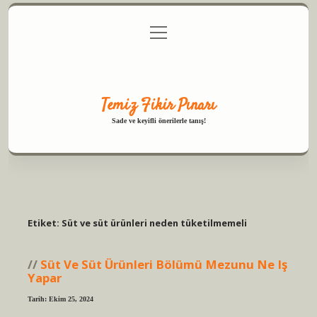
menüyü
Anasayfa
Gizlilik Politikası
Yasal Uyarı
aç
Hakkımızda
Temiz Fikir Pınarı
Sade ve keyifli önerilerle tanış!
Etiket:
Süt ve süt ürünleri neden tüketilmemeli
Süt Ve Süt Ürünleri Bölümü Mezunu Ne Iş
Yapar
Tarih: Ekim 25, 2024