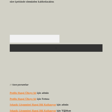
süre içerisinde sitemizden kaldırılacaktır.
Arama
Son yorumlar
Profilo Hangi Ülkeye Ait
için
admin
Profilo Hangi Ülkeye Ait
için
Fırtına
Selanik Göçmenleri Hangi Dili Kullanıyor
için
admin
Selanik Göçmenleri Hangi Dili Kullanıyor
için
Yiğithan