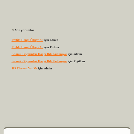
Son yorumlar
Profilo Hangi Ülkeye Ait
için
admin
Profilo Hangi Ülkeye Ait
için
Fırtına
Selanik Göçmenleri Hangi Dili Kullanıyor
için
admin
Selanik Göçmenleri Hangi Dili Kullanıyor
için
Yiğithan
119 Element Var Mı
için
admin
elexbet