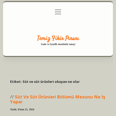
menüyü
Anasayfa
Gizlilik Politikası
Yasal Uyarı
aç
Hakkımızda
Temiz Fikir Pınarı
Sade ve keyifli önerilerle tanış!
Etiket:
Süt ve süt ürünleri okuyan ne olur
Süt Ve Süt Ürünleri Bölümü Mezunu Ne Iş
Yapar
Tarih: Ekim 25, 2024