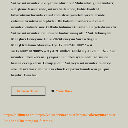
Süt ve süt ürünleri okuyan ne olur? Süt Mühendisliği mezunları;
süt işleme tesislerinde, süt üreticilerinde, kalite kontrol
laboratuvarlarında ve süt endüstrisi yönetim şirketlerinde
çalışma fırsatına sahiptirler. Bu bölümün amacı süt ve süt
ürünleri endüstrisine katkıda bulunacak uzmanları yetiştirmektir.
Süt ve süt ürünleri bölümü ne kadar maaş alır? Süt Teknisyeni
Maaşları Deneyime Göre 2024Deneyim Süresi Asgari
MaaşOrtalama Maaş0 – 1 yıl17.500₺18.100₺2 – 4
yıl17.600₺18.900₺5 – 9 yıl19.300₺21.400₺10 yıl +20.500₺22. Süt
ürünleri teknikeri ne iş yapar? Süt teknisyeni nedir sorusuna
kısaca cevap verin. Cevap şudur: Süt veya süt ürünlerini en iyi
şekilde üretmek, muhafaza etmek ve pazarlamak için çalışan
kişidir. Tüm bu…
Süt
Devamını okuyun
Yorum Bırak
Ve
Süt
Ürünleri
Bölümü
Mezunu
https://altinnet.com
https://valuederm.com.tr
https://roketoyun.com.tr
Ne
Iş
knight online
nttgame
Sitemap
Yapar