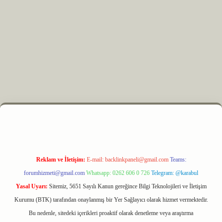
yz
m elexbet
Reklam ve İletişim:
E-mail:
backlinkpaneli@gmail.com
Teams:
forumhizmeti@gmail.com
Whatsapp: 0262 606 0 726
Telegram: @karabul
Yasal Uyarı:
Sitemiz, 5651 Sayılı Kanun gereğince Bilgi Teknolojileri ve İletişim
Kurumu (BTK) tarafından onaylanmış bir Yer Sağlayıcı olarak hizmet vermektedir.
Bu nedenle, sitedeki içerikleri proaktif olarak denetleme veya araştırma