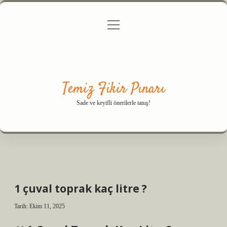
menüyü
Anasayfa
Gizlilik Politikası
Yasal Uyarı
aç
Hakkımızda
Temiz Fikir Pınarı
Sade ve keyifli önerilerle tanış!
1 çuval toprak kaç litre ?
Tarih: Ekim 11, 2025