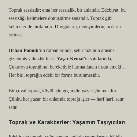
Toprak sessizdir; ama her sessizlik, bir anlatıdır. Edebiyat, bu
sessizliği kelimelere dönüştürme sanatıdır. Toprak gibi
kelimeler de birikimdir: Duyguların, deneyimlerin, acıların
tortusu.
Orhan Pamuk
’un romanlarında, şehir tozunun arasına
gizlenmiş yalnızlık hissi;
Yaşar Kemal
’in satırlarında,
Çukurova toprağının bereketiyle harmanlanan insan emeği…
Her biri, toprağın edebi bir forma bürünmesidir.
Bir çuval toprak, köylü için geçimdir, yazar için metafor.
Çünkü her yazar, bir anlamda toprağı işler — harf harf, satır
satır.
Toprak ve Karakterler: Yaşamın Taşıyıcıları
Edebiyatta toprak, çoğu zaman kaderin somutlaşmış hâlidir.