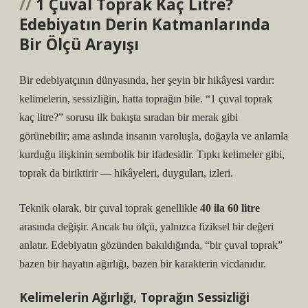
1 Çuval Toprak Kaç Litre?
Edebiyatın Derin Katmanlarında
Bir Ölçü Arayışı
Bir edebiyatçının dünyasında, her şeyin bir hikâyesi vardır:
kelimelerin, sessizliğin, hatta toprağın bile. “
1 çuval toprak
kaç litre?
” sorusu ilk bakışta sıradan bir merak gibi
görünebilir; ama aslında insanın varoluşla, doğayla ve anlamla
kurduğu ilişkinin sembolik bir ifadesidir. Tıpkı kelimeler gibi,
toprak da biriktirir — hikâyeleri, duyguları, izleri.
Teknik olarak, bir çuval toprak genellikle
40 ila 60 litre
arasında değişir. Ancak bu ölçü, yalnızca fiziksel bir değeri
anlatır. Edebiyatın gözünden bakıldığında, “bir çuval toprak”
bazen bir hayatın ağırlığı, bazen bir karakterin vicdanıdır.
Kelimelerin Ağırlığı, Toprağın Sessizliği