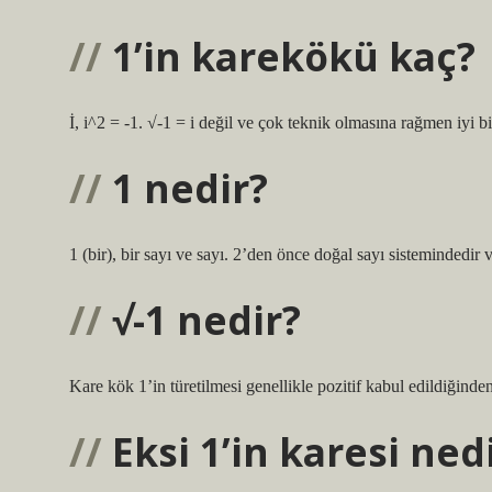
1’in karekökü kaç?
İ, i^2 = -1. √-1 = i değil ve çok teknik olmasına rağmen iyi b
1 nedir?
1 (bir), bir sayı ve sayı. 2’den önce doğal sayı sistemindedir v
√-1 nedir?
Kare kök 1’in türetilmesi genellikle pozitif kabul edildiğinde
Eksi 1’in karesi ned