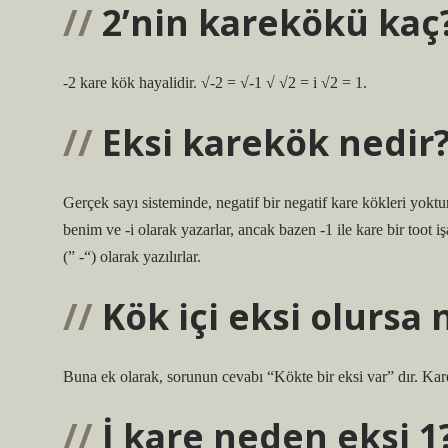
2’nin karekökü kaç
-2 kare kök hayalidir. √-2 = √-1 √ √2 = i √2 = 1.
Eksi karekök nedir
Gerçek sayı sisteminde, negatif bir negatif kare kökleri yoktur
benim ve -i olarak yazarlar, ancak bazen -1 ile kare bir toot i
(” -“) olarak yazılırlar.
Kök içi eksi olursa 
Buna ek olarak, sorunun cevabı “Kökte bir eksi var” dır. Kare 
İ kare neden eksi 1