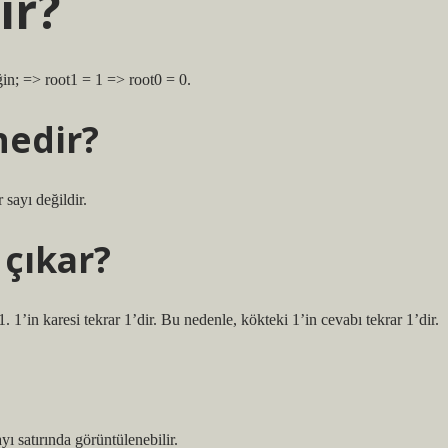
ir?
in; => root1 = 1 => root0 = 0.
nedir?
 sayı değildir.
 çıkar?
1’in karesi tekrar 1’dir. Bu nedenle, kökteki 1’in cevabı tekrar 1’dir.
yı satırında görüntülenebilir.