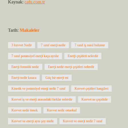
Kaynak:
cafu.com.tr
Tarih:
Makaleler
3 kuvvet Nedir
7 sınıf enerji nedir
7 sınıf iş nasıl bulunur
7 sınıf potansiyel enerji kaça ayrılır
Enerji çeşitleri nelerdir
Enerji formülü nedir
Enerji nedir enerji çeşitleri nelerdir
Enerji nedir kısaca
Güç bir enerji mi
Kinetik ve potansiyel enerji nedir 7 sınıf
Kuvvet çeşitleri hangileri
Kuvvet iş ve enerji arasındaki farklar nelerdir
Kuvvet ne çeşididir
Kuvvet nedir örnek
Kuvvet nedir ortaokul
Kuvvet ve enerji aynı şey midir
Kuvvet ve enerji nedir 7 sınıf