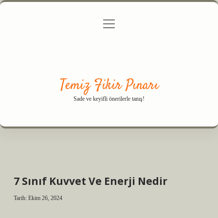
menüyü
Anasayfa
Gizlilik Politikası
Yasal Uyarı
aç
Hakkımızda
Temiz Fikir Pınarı
Sade ve keyifli önerilerle tanış!
7 Sınıf Kuvvet Ve Enerji Nedir
Tarih: Ekim 26, 2024