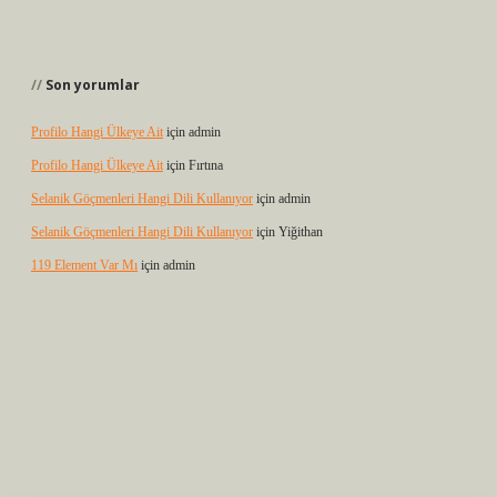
Son yorumlar
Profilo Hangi Ülkeye Ait
için
admin
Profilo Hangi Ülkeye Ait
için
Fırtına
Selanik Göçmenleri Hangi Dili Kullanıyor
için
admin
Selanik Göçmenleri Hangi Dili Kullanıyor
için
Yiğithan
119 Element Var Mı
için
admin