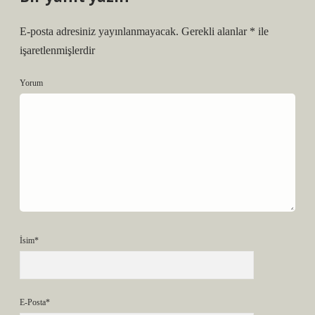
E-posta adresiniz yayınlanmayacak.
Gerekli alanlar
*
ile
işaretlenmişlerdir
Yorum
İsim*
E-Posta*