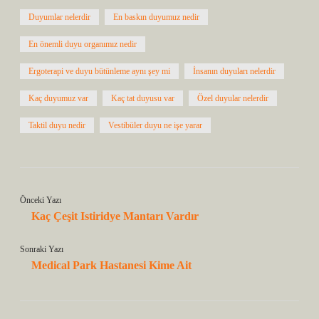
Duyumlar nelerdir
En baskın duyumuz nedir
En önemli duyu organımız nedir
Ergoterapi ve duyu bütünleme aynı şey mi
İnsanın duyuları nelerdir
Kaç duyumuz var
Kaç tat duyusu var
Özel duyular nelerdir
Taktil duyu nedir
Vestibüler duyu ne işe yarar
Önceki Yazı
Kaç Çeşit Istiridye Mantarı Vardır
Sonraki Yazı
Medical Park Hastanesi Kime Ait