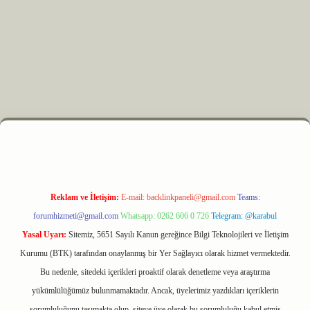
et
Reklam ve İletişim:
E-mail:
backlinkpaneli@gmail.com
Teams:
forumhizmeti@gmail.com
Whatsapp: 0262 606 0 726
Telegram: @karabul
Yasal Uyarı:
Sitemiz, 5651 Sayılı Kanun gereğince Bilgi Teknolojileri ve İletişim
Kurumu (BTK) tarafından onaylanmış bir Yer Sağlayıcı olarak hizmet vermektedir.
Bu nedenle, sitedeki içerikleri proaktif olarak denetleme veya araştırma
yükümlülüğümüz bulunmamaktadır. Ancak, üyelerimiz yazdıkları içeriklerin
sorumluluğunu taşımakta olup, siteye üye olarak bu sorumluluğu kabul etmiş