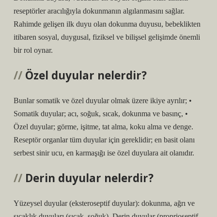
reseptörler aracılığıyla dokunmanın algılanmasını sağlar.
Rahimde gelişen ilk duyu olan dokunma duyusu, bebeklikten
itibaren sosyal, duygusal, fiziksel ve bilişsel gelişimde önemli
bir rol oynar.
Özel duyular nelerdir?
Bunlar somatik ve özel duyular olmak üzere ikiye ayrılır; •
Somatik duyular; acı, soğuk, sıcak, dokunma ve basınç, •
Özel duyular; görme, işitme, tat alma, koku alma ve denge.
Reseptör organlar tüm duyular için gereklidir; en basit olanı
serbest sinir ucu, en karmaşığı ise özel duyulara ait olanıdır.
Derin duyular nelerdir?
Yüzeysel duyular (eksteroseptif duyular): dokunma, ağrı ve
sıcaklık duyuları (sıcak, soğuk). Derin duyular (proprioseptif