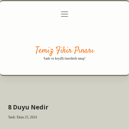
menüyü
Anasayfa
Gizlilik Politikası
Yasal Uyarı
aç
Hakkımızda
Temiz Fikir Pınarı
Sade ve keyifli önerilerle tanış!
8 Duyu Nedir
Tarih: Ekim 23, 2024