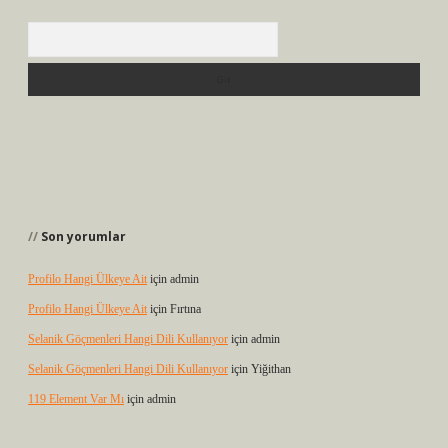
Arama
Son yorumlar
Profilo Hangi Ülkeye Ait
için
admin
Profilo Hangi Ülkeye Ait
için
Fırtına
Selanik Göçmenleri Hangi Dili Kullanıyor
için
admin
Selanik Göçmenleri Hangi Dili Kullanıyor
için
Yiğithan
119 Element Var Mı
için
admin