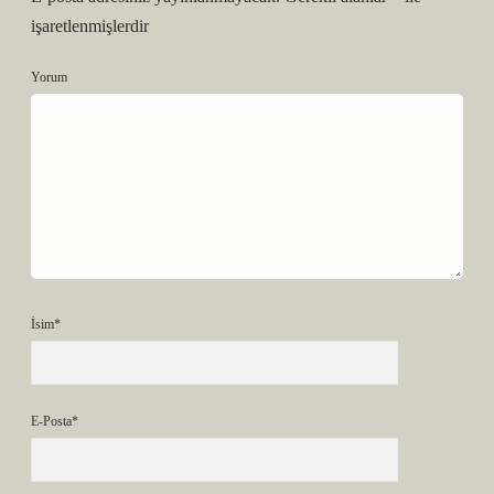
işaretlenmişlerdir
Yorum
İsim*
E-Posta*