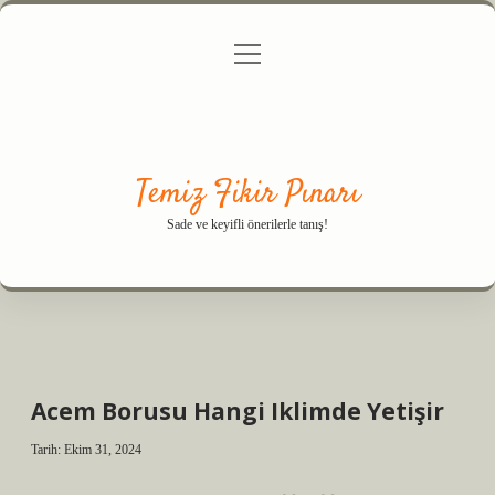
menüyü
Anasayfa
Gizlilik Politikası
Yasal Uyarı
aç
Hakkımızda
Temiz Fikir Pınarı
Sade ve keyifli önerilerle tanış!
Acem Borusu Hangi Iklimde Yetişir
Tarih: Ekim 31, 2024