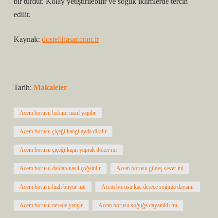
bir türdür. Kolay yetiştirilebilir ve soğuk iklimlerde tercih
edilir.
Kaynak:
dostelihasar.com.tr
Tarih:
Makaleler
Acem borusu bakımı nasıl yapılır
Acem borusu çiçeği hangi ayda dikilir
Acem borusu çiçeği kışın yaprak döker mi
Acem borusu daldan nasıl çoğaltılır
Acem borusu güneş sever mi
Acem borusu hızlı büyür mü
Acem borusu kaç derece soğuğa dayanır
Acem borusu nerede yetişir
Acem borusu soğuğa dayanıklı mı