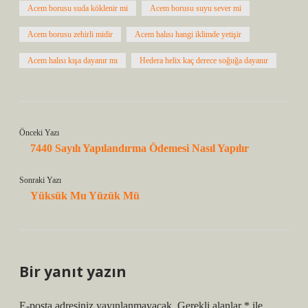
Acem borusu suda köklenir mi
Acem borusu suyu sever mi
Acem borusu zehirli midir
Acem halısı hangi iklimde yetişir
Acem halısı kışa dayanır mı
Hedera helix kaç derece soğuğa dayanır
Önceki Yazı
7440 Sayılı Yapılandırma Ödemesi Nasıl Yapılır
Sonraki Yazı
Yüksük Mu Yüzük Mü
Bir yanıt yazın
E-posta adresiniz yayınlanmayacak.
Gerekli alanlar
*
ile