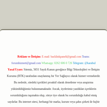
z
m elexbet
Reklam ve İletişim:
E-mail:
backlinkpaneli@gmail.com
Teams:
forumhizmeti@gmail.com
Whatsapp: 0262 606 0 726
Telegram: @karabul
Yasal Uyarı:
Sitemiz, 5651 Sayılı Kanun gereğince Bilgi Teknolojileri ve İletişim
Kurumu (BTK) tarafından onaylanmış bir Yer Sağlayıcı olarak hizmet vermektedir.
Bu nedenle, sitedeki içerikleri proaktif olarak denetleme veya araştırma
yükümlülüğümüz bulunmamaktadır. Ancak, üyelerimiz yazdıkları içeriklerin
sorumluluğunu taşımakta olup, siteye üye olarak bu sorumluluğu kabul etmiş
sayılırlar. Bu internet sitesi, herhangi bir marka, kurum veya şahıs şirketi ile hiçbir