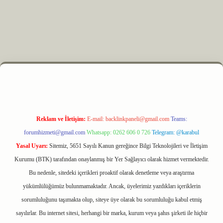
z
m elexbet
Reklam ve İletişim:
E-mail:
backlinkpaneli@gmail.com
Teams:
forumhizmeti@gmail.com
Whatsapp: 0262 606 0 726
Telegram: @karabul
Yasal Uyarı:
Sitemiz, 5651 Sayılı Kanun gereğince Bilgi Teknolojileri ve İletişim
Kurumu (BTK) tarafından onaylanmış bir Yer Sağlayıcı olarak hizmet vermektedir.
Bu nedenle, sitedeki içerikleri proaktif olarak denetleme veya araştırma
yükümlülüğümüz bulunmamaktadır. Ancak, üyelerimiz yazdıkları içeriklerin
sorumluluğunu taşımakta olup, siteye üye olarak bu sorumluluğu kabul etmiş
sayılırlar. Bu internet sitesi, herhangi bir marka, kurum veya şahıs şirketi ile hiçbir