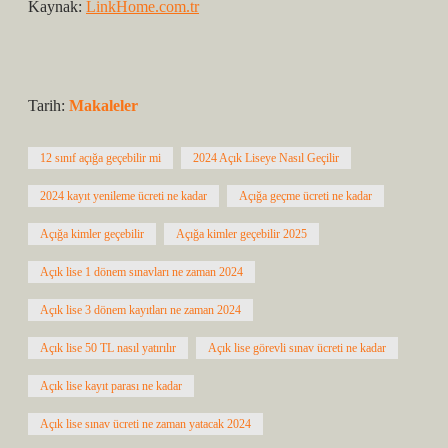
Kaynak:
LinkHome.com.tr
Tarih:
Makaleler
12 sınıf açığa geçebilir mi
2024 Açık Liseye Nasıl Geçilir
2024 kayıt yenileme ücreti ne kadar
Açığa geçme ücreti ne kadar
Açığa kimler geçebilir
Açığa kimler geçebilir 2025
Açık lise 1 dönem sınavları ne zaman 2024
Açık lise 3 dönem kayıtları ne zaman 2024
Açık lise 50 TL nasıl yatırılır
Açık lise görevli sınav ücreti ne kadar
Açık lise kayıt parası ne kadar
Açık lise sınav ücreti ne zaman yatacak 2024