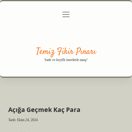
menüyü
Anasayfa
Gizlilik Politikası
Yasal Uyarı
aç
Hakkımızda
Temiz Fikir Pınarı
Sade ve keyifli önerilerle tanış!
Açığa Geçmek Kaç Para
Tarih: Ekim 24, 2024