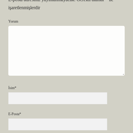
işaretlenmişlerdir
Yorum
İsim*
E-Posta*