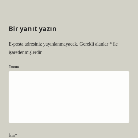
Bir yanıt yazın
E-posta adresiniz yayınlanmayacak.
Gerekli alanlar
*
ile
işaretlenmişlerdir
Yorum
İsim*