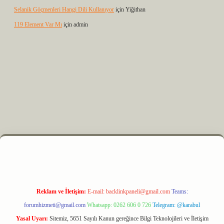
Selanik Göçmenleri Hangi Dili Kullanıyor
için
Yiğithan
119 Element Var Mı
için
admin
 elexbet
Reklam ve İletişim:
E-mail:
backlinkpaneli@gmail.com
Teams:
forumhizmeti@gmail.com
Whatsapp: 0262 606 0 726
Telegram: @karabul
Yasal Uyarı:
Sitemiz, 5651 Sayılı Kanun gereğince Bilgi Teknolojileri ve İletişim