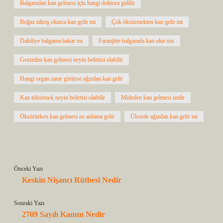
Balgamdan kan gelmesi için hangi doktora gidilir
Boğaz tahriş olunca kan gelir mi
Çok öksürmekten kan gelir mi
Dahiliye balgama bakar mı
Faranjitte balgamda kan olur mu
Genizden kan gelmesi neyin belirtisi olabilir
Hangi organ zarar görürse ağızdan kan gelir
Kan tükürmek neyin belirtisi olabilir
Mideden kan gelmesi nedir
Öksürürken kan gelmesi ne anlama gelir
Ülserde ağızdan kan gelir mi
Önceki Yazı
Keskin Nişancı Rütbesi Nedir
Sonraki Yazı
2709 Sayılı Kanun Nedir