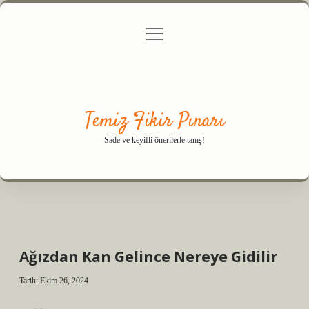
menüyü
Anasayfa
Gizlilik Politikası
Yasal Uyarı
aç
Hakkımızda
Temiz Fikir Pınarı
Sade ve keyifli önerilerle tanış!
Ağızdan Kan Gelince Nereye Gidilir
Tarih: Ekim 26, 2024