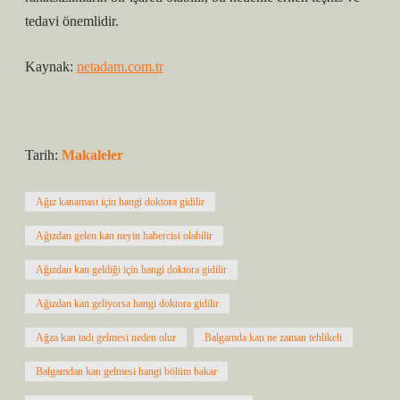
tedavi önemlidir.
Kaynak:
netadam.com.tr
Tarih:
Makaleler
Ağız kanaması için hangi doktora gidilir
Ağızdan gelen kan neyin habercisi olabilir
Ağızdan kan geldiği için hangi doktora gidilir
Ağızdan kan geliyorsa hangi doktora gidilir
Ağza kan tadı gelmesi neden olur
Balgamda kan ne zaman tehlikeli
Balgamdan kan gelmesi hangi bölüm bakar