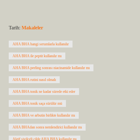
Tarih:
Makaleler
AHA BHA hangi serumlarla kullanılır
AHA BHA ile peptit kullanılır mı
AHA BHA peeling sonrası niacinamide kullanılır mı
AHA BHA rutini nasıl olmalı
AHA BHA tonik ne kadar sürede etki eder
AHA BHA tonik saça sürülür mü
AHA BHA ve arbutin birlikte kullanılır mı
AHA BHAdan sonra nemlendirici kullanılır mı
Aktif sivilceli cilde AHA BHA kullanılır mı