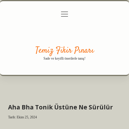
menüyü
Anasayfa
Gizlilik Politikası
Yasal Uyarı
aç
Hakkımızda
Temiz Fikir Pınarı
Sade ve keyifli önerilerle tanış!
Aha Bha Tonik Üstüne Ne Sürülür
Tarih: Ekim 25, 2024