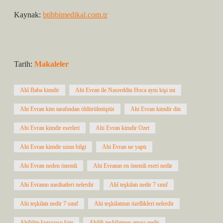
Kaynak:
btibbimedikal.com.tr
Tarih:
Makaleler
Ahî Baba kimdir
Ahi Evran ile Nasreddin Hoca aynı kişi mi
Ahi Evran kim tarafından öldürülmüştür
Ahi Evran kimdir din
Ahi Evran kimdir eserleri
Ahi Evran kimdir Ozet
Ahi Evran kimdir uzun bilgi
Ahi Evran ne yaptı
Ahi Evran neden önemli
Ahi Evranın en önemli eseri nedir
Ahi Evranın nasihatleri nelerdir
Ahî teşkilatı nedir 7 sınıf
Ahi teşkilatı nedir 7 sınıf
Ahi teşkilatının özellikleri nelerdir
Ahiliğin kurucusu kim
Ahilik teşkilatının amacı nedir