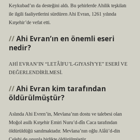
Keykubad’ın da desteğini aldı. Bu şehirlerde Ahilik teşkilatı
ile ilgili faaliyetlerini sürdüren Ahi Evran, 1261 yılında
Kırşehir’de vefat etti.
Ahi Evran’ın en önemli eseri
nedir?
AHİ EVRAN’IN “LETÂİFU’L-GIYASİYYE” ESERİ VE
DEĞERLENDİRİLMESİ.
Ahi Evran kim tarafından
öldürülmüştür?
Aslında Ahi Evren’in, Mevlana’nın dostu ve talebesi olan
Moğol asıllı Kırşehir Emiri Nuru’d-dîn Caca tarafından
öldürüldüğü sanılmaktadır. Mevlana’nın oğlu Alâü’d-din
Çelebi de onunla birlikte öldürülmüştür.