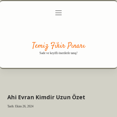
menüyü
Anasayfa
Gizlilik Politikası
Yasal Uyarı
aç
Hakkımızda
Temiz Fikir Pınarı
Sade ve keyifli önerilerle tanış!
Ahi Evran Kimdir Uzun Özet
Tarih: Ekim 26, 2024