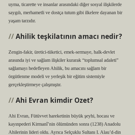
uyma, ticarette ve insanlar arasındaki diğer sosyal ilişkilerde
saygılı, merhametli ve dostça tutum gibi ilkelere dayanan bir
yaşam tarzıdır.
Ahilik teşkilatının amacı nedir?
Zengin-fakir, üretici-tüketici, emek-sermaye, halk-devlet
arasında iyi ve sağlam ilişkiler kurarak “toplumsal adaleti”
sağlamayı hedefleyen Ahilik, bu amacını sağlam bir
örgütlenme modeli ve yerleşik bir eğitim sistemiyle
gerçekleştirmeye çalışmıştır.
Ahi Evran kimdir Ozet?
Ahi Evran, Fütüvvet hareketinin büyük şeyhi, hocası ve
kayınpederi Kirmanî’nin ölümünden sonra (1238) Anadolu
Ahilerinin lideri oldu. Ayrıca Selçuklu Sultanı I. Alau’d-din