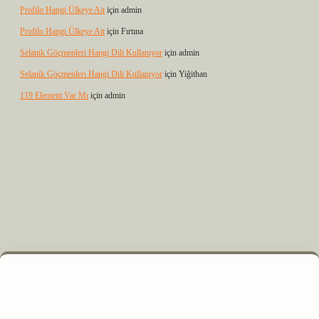
Profilo Hangi Ülkeye Ait
için
admin
Profilo Hangi Ülkeye Ait
için
Fırtına
Selanik Göçmenleri Hangi Dili Kullanıyor
için
admin
Selanik Göçmenleri Hangi Dili Kullanıyor
için
Yiğithan
119 Element Var Mı
için
admin
 elexbet