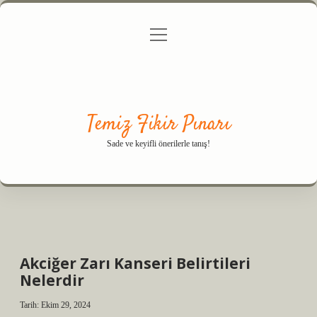
menüyü
Anasayfa
Gizlilik Politikası
Yasal Uyarı
aç
Hakkımızda
Temiz Fikir Pınarı
Sade ve keyifli önerilerle tanış!
Akciğer Zarı Kanseri Belirtileri
Nelerdir
Tarih: Ekim 29, 2024