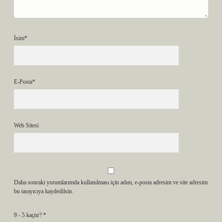
İsim*
E-Posta*
Web Sitesi
Daha sonraki yorumlarımda kullanılması için adım, e-posta adresim ve site adresim
bu tarayıcıya kaydedilsin.
9 - 5 kaçtır?
*