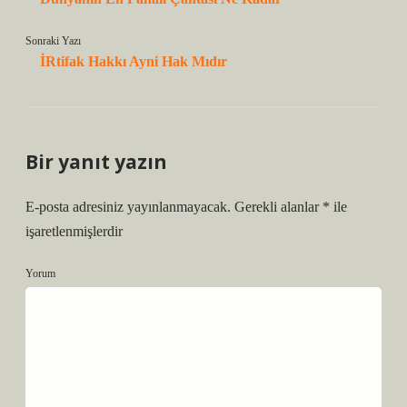
Sonraki Yazı
İRtifak Hakkı Ayni Hak Mıdır
Bir yanıt yazın
E-posta adresiniz yayınlanmayacak.
Gerekli alanlar
*
ile
işaretlenmişlerdir
Yorum