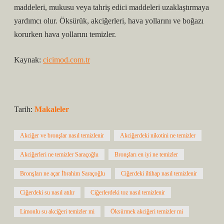
maddeleri, mukusu veya tahriş edici maddeleri uzaklaştırmaya
yardımcı olur. Öksürük, akciğerleri, hava yollarını ve boğazı
korurken hava yollarını temizler.
Kaynak:
cicimod.com.tr
Tarih:
Makaleler
Akciğer ve bronşlar nasıl temizlenir
Akciğerdeki nikotini ne temizler
Akciğerleri ne temizler Saraçoğlu
Bronşları en iyi ne temizler
Bronşları ne açar İbrahim Saraçoğlu
Ciğerdeki iltihap nasıl temizlenir
Ciğerdeki su nasıl atılır
Ciğerlerdeki toz nasıl temizlenir
Limonlu su akciğeri temizler mi
Öksürmek akciğeri temizler mi