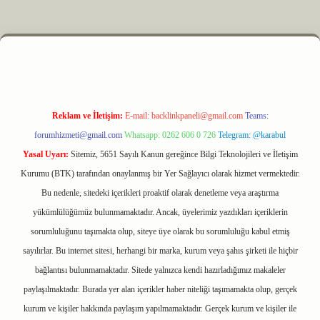
yz
m elexbet
Reklam ve İletişim:
E-mail:
backlinkpaneli@gmail.com
Teams:
forumhizmeti@gmail.com
Whatsapp: 0262 606 0 726
Telegram: @karabul
Yasal Uyarı:
Sitemiz, 5651 Sayılı Kanun gereğince Bilgi Teknolojileri ve İletişim
Kurumu (BTK) tarafından onaylanmış bir Yer Sağlayıcı olarak hizmet vermektedir.
Bu nedenle, sitedeki içerikleri proaktif olarak denetleme veya araştırma
yükümlülüğümüz bulunmamaktadır. Ancak, üyelerimiz yazdıkları içeriklerin
sorumluluğunu taşımakta olup, siteye üye olarak bu sorumluluğu kabul etmiş
sayılırlar. Bu internet sitesi, herhangi bir marka, kurum veya şahıs şirketi ile hiçbir
bağlantısı bulunmamaktadır. Sitede yalnızca kendi hazırladığımız makaleler
paylaşılmaktadır. Burada yer alan içerikler haber niteliği taşımamakta olup, gerçek
kurum ve kişiler hakkında paylaşım yapılmamaktadır. Gerçek kurum ve kişiler ile