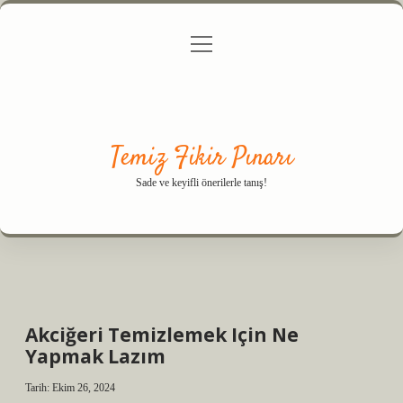
menüyü
Anasayfa
Gizlilik Politikası
Yasal Uyarı
aç
Hakkımızda
Temiz Fikir Pınarı
Sade ve keyifli önerilerle tanış!
Akciğeri Temizlemek Için Ne
Yapmak Lazım
Tarih: Ekim 26, 2024