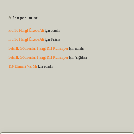
Son yorumlar
Profilo Hangi Ülkeye Ait
için
admin
Profilo Hangi Ülkeye Ait
için
Fırtına
Selanik Göçmenleri Hangi Dili Kullanıyor
için
admin
Selanik Göçmenleri Hangi Dili Kullanıyor
için
Yiğithan
119 Element Var Mı
için
admin
 elexbet