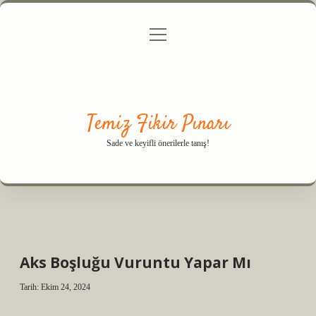
menüyü
Anasayfa
Gizlilik Politikası
Yasal Uyarı
aç
Hakkımızda
Temiz Fikir Pınarı
Sade ve keyifli önerilerle tanış!
Aks Boşluğu Vuruntu Yapar Mı
Tarih: Ekim 24, 2024