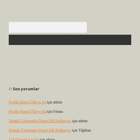
Arama
Son yorumlar
Profilo Hangi Ülkeye Ait
için
admin
Profilo Hangi Ülkeye Ait
için
Fırtına
Selanik Göçmenleri Hangi Dili Kullanıyor
için
admin
Selanik Göçmenleri Hangi Dili Kullanıyor
için
Yiğithan
119 Element Var Mı
için
admin