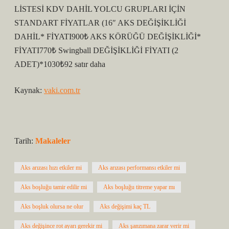
LİSTESİ KDV DAHİL YOLCU GRUPLARI İÇİN
STANDART FİYATLAR (16″ AKS DEĞİŞİKLİĞİ
DAHİL* FİYATI900₺ AKS KÖRÜĞÜ DEĞİŞİKLİĞİ*
FİYATI770₺ Swingball DEĞİŞİKLİĞİ FİYATI (2
ADET)*1030₺92 satır daha
Kaynak:
vaki.com.tr
Tarih:
Makaleler
Aks arızası hızı etkiler mi
Aks arızası performansı etkiler mi
Aks boşluğu tamir edilir mi
Aks boşluğu titreme yapar mı
Aks boşluk olursa ne olur
Aks değişimi kaç TL
Aks değişince rot ayarı gerekir mi
Aks şanzımana zarar verir mi