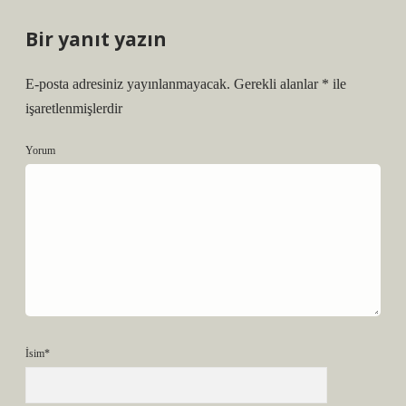
Bir yanıt yazın
E-posta adresiniz yayınlanmayacak.
Gerekli alanlar
*
ile
işaretlenmişlerdir
Yorum
İsim*