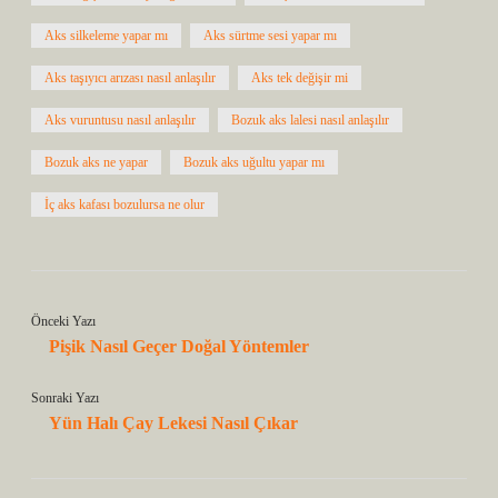
Aks silkeleme yapar mı
Aks sürtme sesi yapar mı
Aks taşıyıcı arızası nasıl anlaşılır
Aks tek değişir mi
Aks vuruntusu nasıl anlaşılır
Bozuk aks lalesi nasıl anlaşılır
Bozuk aks ne yapar
Bozuk aks uğultu yapar mı
İç aks kafası bozulursa ne olur
Önceki Yazı
Pişik Nasıl Geçer Doğal Yöntemler
Sonraki Yazı
Yün Halı Çay Lekesi Nasıl Çıkar