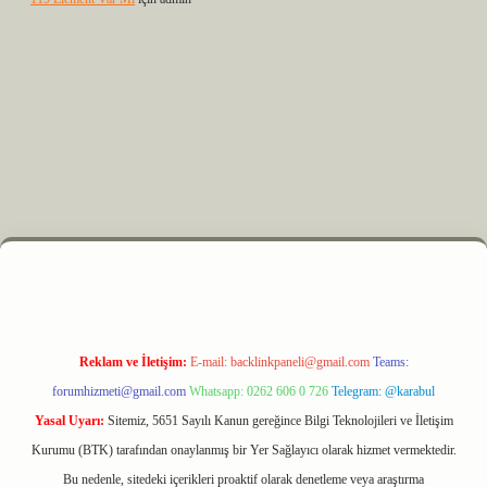
z
m elexbet
Reklam ve İletişim:
E-mail:
backlinkpaneli@gmail.com
Teams:
forumhizmeti@gmail.com
Whatsapp: 0262 606 0 726
Telegram: @karabul
Yasal Uyarı:
Sitemiz, 5651 Sayılı Kanun gereğince Bilgi Teknolojileri ve İletişim
Kurumu (BTK) tarafından onaylanmış bir Yer Sağlayıcı olarak hizmet vermektedir.
Bu nedenle, sitedeki içerikleri proaktif olarak denetleme veya araştırma