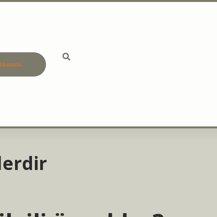
kkımızda
betci
vdcasino g
lerdir