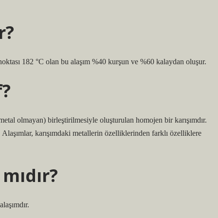
r?
 noktası 182 °C olan bu alaşım %40 kurşun ve %60 kalaydan oluşur.
f?
metal olmayan) birleştirilmesiyle oluşturulan homojen bir karışımdır.
laşımlar, karışımdaki metallerin özelliklerinden farklı özelliklere
 mıdır?
 alaşımdır.