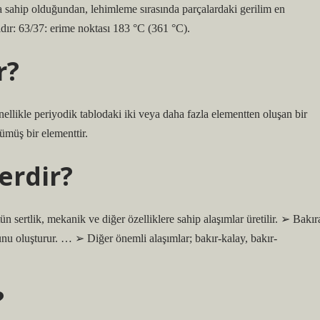
 sahip olduğundan, lehimleme sırasında parçalardaki gerilim en
ıdır: 63/37: erime noktası 183 °C (361 °C).
r?
ellikle periyodik tablodaki iki veya daha fazla elementten oluşan bir
ümüş bir elementtir.
erdir?
ün sertlik, mekanik ve diğer özelliklere sahip alaşımlar üretilir. ➢ Bakır
unu oluşturur. … ➢ Diğer önemli alaşımlar; bakır-kalay, bakır-
?