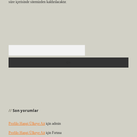
süre içerisinde sitemizden kaldırılacaktır.
Arama
Son yorumlar
Profilo Hangi Ülkeye Ait
için
admin
Profilo Hangi Ülkeye Ait
için
Fırtına