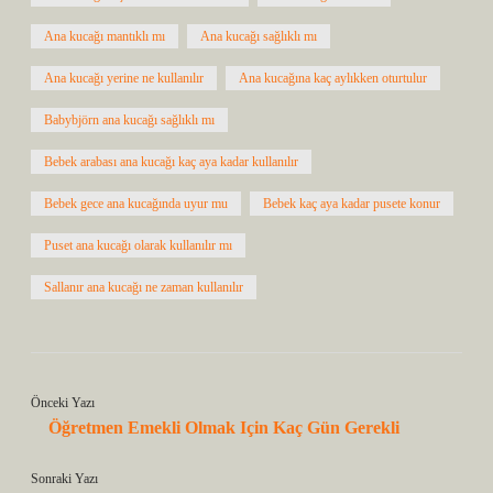
Ana kucağı mantıklı mı
Ana kucağı sağlıklı mı
Ana kucağı yerine ne kullanılır
Ana kucağına kaç aylıkken oturtulur
Babybjörn ana kucağı sağlıklı mı
Bebek arabası ana kucağı kaç aya kadar kullanılır
Bebek gece ana kucağında uyur mu
Bebek kaç aya kadar pusete konur
Puset ana kucağı olarak kullanılır mı
Sallanır ana kucağı ne zaman kullanılır
Önceki Yazı
Öğretmen Emekli Olmak Için Kaç Gün Gerekli
Sonraki Yazı