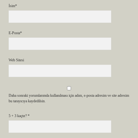
İsim*
E-Posta*
Web Sitesi
Daha sonraki yorumlarımda kullanılması için adım, e-posta adresim ve site adresim
bu tarayıcıya kaydedilsin.
5 + 3 kaçtır?
*