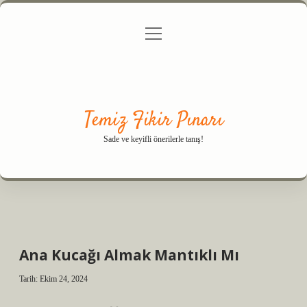
menüyü
Anasayfa
Gizlilik Politikası
Yasal Uyarı
aç
Hakkımızda
Temiz Fikir Pınarı
Sade ve keyifli önerilerle tanış!
Ana Kucağı Almak Mantıklı Mı
Tarih: Ekim 24, 2024