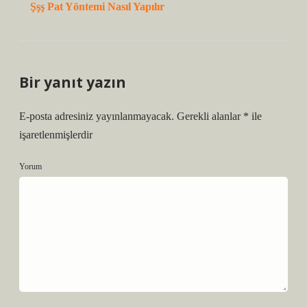
Şşş Pat Yöntemi Nasıl Yapılır
Bir yanıt yazın
E-posta adresiniz yayınlanmayacak.
Gerekli alanlar
*
ile
işaretlenmişlerdir
Yorum