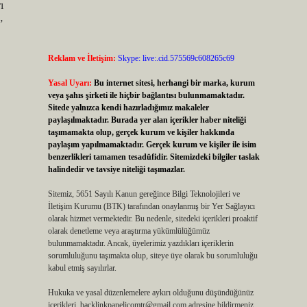
ı
”
Reklam ve İletişim:
Skype: live:.cid.575569c608265c69
Yasal Uyarı:
Bu internet sitesi, herhangi bir marka, kurum
veya şahıs şirketi ile hiçbir bağlantısı bulunmamaktadır.
Sitede yalnızca kendi hazırladığımız makaleler
paylaşılmaktadır. Burada yer alan içerikler haber niteliği
taşımamakta olup, gerçek kurum ve kişiler hakkında
paylaşım yapılmamaktadır. Gerçek kurum ve kişiler ile isim
benzerlikleri tamamen tesadüfidir. Sitemizdeki bilgiler taslak
halindedir ve tavsiye niteliği taşımazlar.
Sitemiz, 5651 Sayılı Kanun gereğince Bilgi Teknolojileri ve
İletişim Kurumu (BTK) tarafından onaylanmış bir Yer Sağlayıcı
olarak hizmet vermektedir. Bu nedenle, sitedeki içerikleri proaktif
olarak denetleme veya araştırma yükümlülüğümüz
bulunmamaktadır. Ancak, üyelerimiz yazdıkları içeriklerin
sorumluluğunu taşımakta olup, siteye üye olarak bu sorumluluğu
kabul etmiş sayılırlar.
Hukuka ve yasal düzenlemelere aykırı olduğunu düşündüğünüz
içerikleri,
backlinkpanelicomtr@gmail.com
adresine bildirmeniz