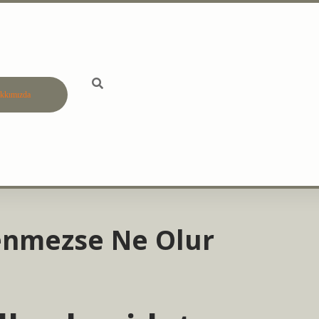
kkımızda
betci
vdcasino gün
enmezse Ne Olur