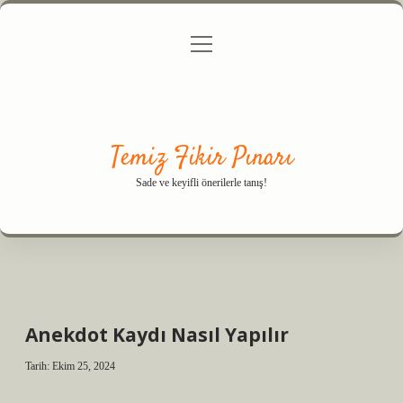
menüyü
Anasayfa
Gizlilik Politikası
Yasal Uyarı
aç
Hakkımızda
Temiz Fikir Pınarı
Sade ve keyifli önerilerle tanış!
Anekdot Kaydı Nasıl Yapılır
Tarih: Ekim 25, 2024