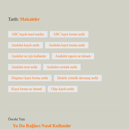
Tarih:
Makaleler
ABC kaydı nasıl tutulur
ABC kayıt formu nedir
Anekdot kaydı nedir
Anekdot kayıt formu nedir
Anekdot ne için kullanılır
Anekdot raporu ne demek
Anekdot testi nedir
Anekdot vermek nedir
Düşünce kayıt formu nedir
Hedefe yönelik davranış nedir
Kayıt formu ne demek
Olay kaydı nedir
Önceki Yazı
Ya Da Bağlacı Nasıl Kullanılır