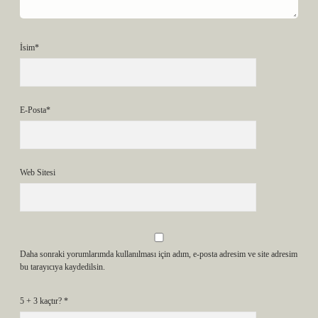
İsim*
E-Posta*
Web Sitesi
Daha sonraki yorumlarımda kullanılması için adım, e-posta adresim ve site adresim
bu tarayıcıya kaydedilsin.
5 + 3 kaçtır?
*