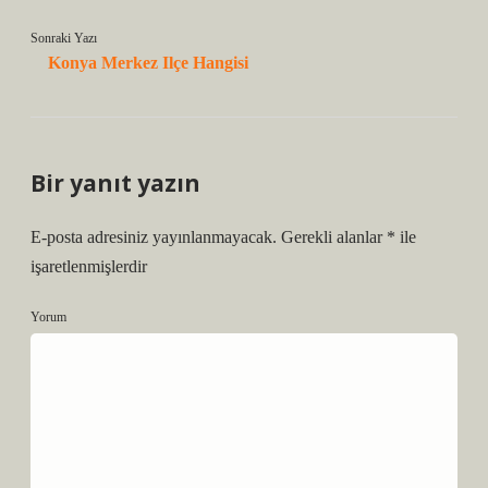
Sonraki Yazı
Konya Merkez Ilçe Hangisi
Bir yanıt yazın
E-posta adresiniz yayınlanmayacak.
Gerekli alanlar
*
ile
işaretlenmişlerdir
Yorum