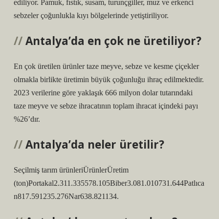
ediliyor. Pamuk, fıstık, susam, turunçgiller, muz ve erkenci
sebzeler çoğunlukla kıyı bölgelerinde yetiştiriliyor.
Antalya’da en çok ne üretiliyor?
En çok üretilen ürünler taze meyve, sebze ve kesme çiçekler
olmakla birlikte üretimin büyük çoğunluğu ihraç edilmektedir.
2023 verilerine göre yaklaşık 666 milyon dolar tutarındaki
taze meyve ve sebze ihracatının toplam ihracat içindeki payı
%26’dır.
Antalya’da neler üretilir?
Seçilmiş tarım ürünleriÜrünlerÜretim
(ton)Portakal2.311.335578.105Biber3.081.010731.644Patlıca
n817.591235.276Nar638.821134.