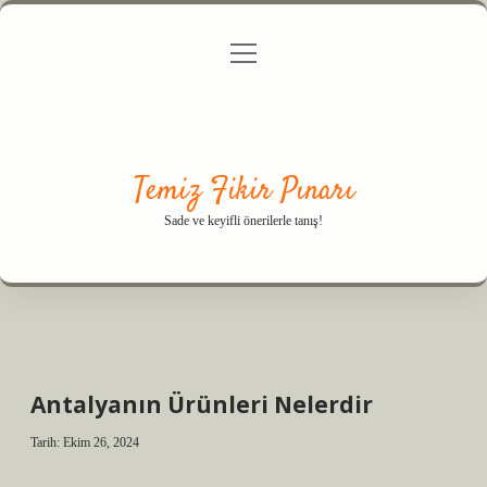
menüyü
Anasayfa
Gizlilik Politikası
Yasal Uyarı
aç
Hakkımızda
Temiz Fikir Pınarı
Sade ve keyifli önerilerle tanış!
Antalyanın Ürünleri Nelerdir
Tarih: Ekim 26, 2024