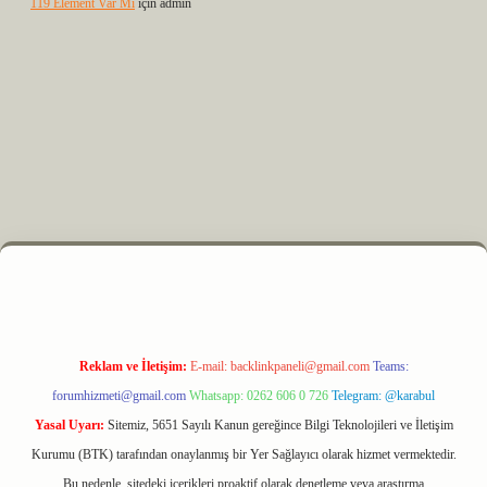
119 Element Var Mı
için
admin
xyz
m elexbet
Reklam ve İletişim:
E-mail:
backlinkpaneli@gmail.com
Teams:
forumhizmeti@gmail.com
Whatsapp: 0262 606 0 726
Telegram: @karabul
Yasal Uyarı:
Sitemiz, 5651 Sayılı Kanun gereğince Bilgi Teknolojileri ve İletişim
Kurumu (BTK) tarafından onaylanmış bir Yer Sağlayıcı olarak hizmet vermektedir.
Bu nedenle, sitedeki içerikleri proaktif olarak denetleme veya araştırma