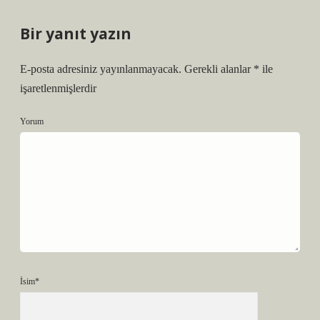
Bir yanıt yazın
E-posta adresiniz yayınlanmayacak.
Gerekli alanlar
*
ile
işaretlenmişlerdir
Yorum
İsim*