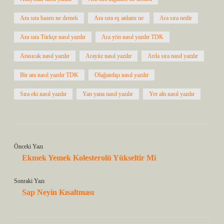
Ara sıra bazen ne demek
Ara sıra eş anlamı ne
Ara sıra nedir
Ara sıra Türkçe nasıl yazılır
Ara yön nasıl yazılır TDK
Arasıcak nasıl yazılır
Arayüz nasıl yazılır
Arda sıra nasıl yazılır
Bir ara nasıl yazılır TDK
Olağandışı nasıl yazılır
Sıra eki nasıl yazılır
Yan yana nasıl yazılır
Yer altı nasıl yazılır
Önceki Yazı
Ekmek Yemek Kolesterolü Yükseltir Mi
Sonraki Yazı
Sap Neyin Kısaltması