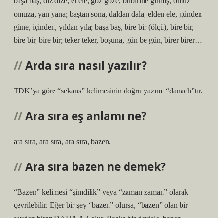
başa baş, diz dize, el ele, göz göze, birbirine girmiş, omuz
omuza, yan yana; baştan sona, daldan dala, elden ele, günden
güne, içinden, yıldan yıla; başa baş, bire bir (ölçü), bire bir,
bire bir, bire bir; teker teker, boşuna, gün be gün, birer birer…
Arda sıra nasıl yazılır?
TDK’ya göre “sekans” kelimesinin doğru yazımı “danach”tır.
Ara sıra eş anlamı ne?
ara sıra, ara sıra, ara sıra, bazen.
Ara sıra bazen ne demek?
“Bazen” kelimesi “şimdilik” veya “zaman zaman” olarak
çevrilebilir. Eğer bir şey “bazen” olursa, “bazen” olan bir