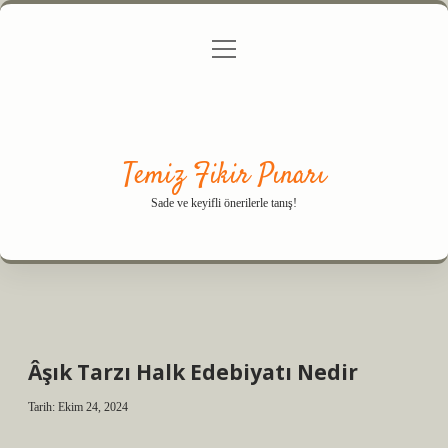
menüyü
Anasayfa
Gizlilik Politikası
Yasal Uyarı
aç
Hakkımızda
Temiz Fikir Pınarı
Sade ve keyifli önerilerle tanış!
Âşık Tarzı Halk Edebiyatı Nedir
Tarih: Ekim 24, 2024