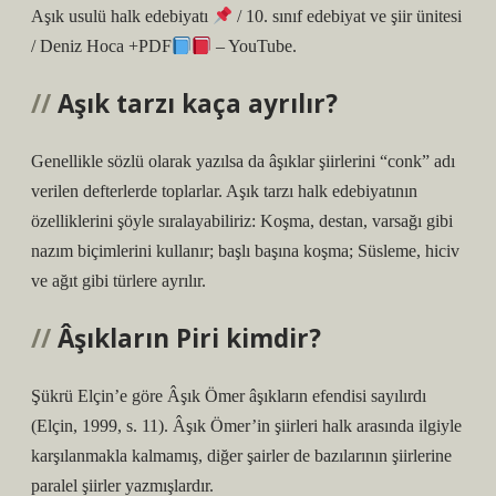
Aşık usulü halk edebiyatı
/ 10. sınıf edebiyat ve şiir ünitesi
/ Deniz Hoca +PDF
– YouTube.
Aşık tarzı kaça ayrılır?
Genellikle sözlü olarak yazılsa da âşıklar şiirlerini “conk” adı
verilen defterlerde toplarlar. Aşık tarzı halk edebiyatının
özelliklerini şöyle sıralayabiliriz: Koşma, destan, varsağı gibi
nazım biçimlerini kullanır; başlı başına koşma; Süsleme, hiciv
ve ağıt gibi türlere ayrılır.
Âşıkların Piri kimdir?
Şükrü Elçin’e göre Âşık Ömer âşıkların efendisi sayılırdı
(Elçin, 1999, s. 11). Âşık Ömer’in şiirleri halk arasında ilgiyle
karşılanmakla kalmamış, diğer şairler de bazılarının şiirlerine
paralel şiirler yazmışlardır.