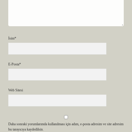
İsim*
E-Posta*
Web Sitesi
Daha sonraki yorumlarımda kullanılması için adım, e-posta adresim ve site adresim
bu tarayıcıya kaydedilsin.