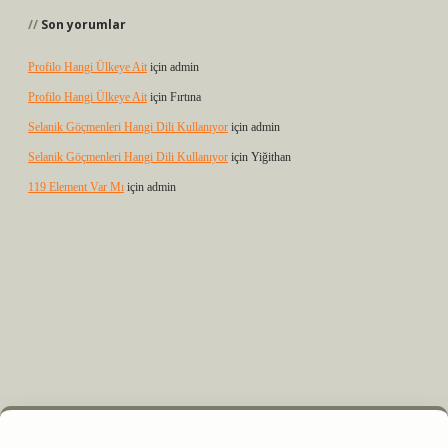
Son yorumlar
Profilo Hangi Ülkeye Ait
için
admin
Profilo Hangi Ülkeye Ait
için
Fırtına
Selanik Göçmenleri Hangi Dili Kullanıyor
için
admin
Selanik Göçmenleri Hangi Dili Kullanıyor
için
Yiğithan
119 Element Var Mı
için
admin
 elexbet